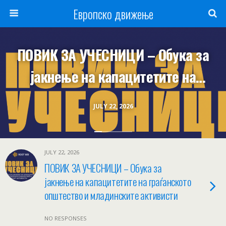
Европско движење
ПОВИК ЗА УЧЕСНИЦИ – Обука за
јакнење на капацитетите на
граѓанското општество и
JULY 22, 2026
младинските активисти
JULY 22, 2026
ПОВИК ЗА УЧЕСНИЦИ – Обука за
јакнење на капацитетите на граѓанското
општество и младинските активисти
NO RESPONSES