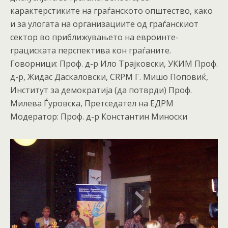
карактерстиките на граѓанското општество, како
и за улогата на организациите од граѓанскиот
сектор во приближувањето на евроинте-
грациската перспектива кон граѓаните.
Говорници: Проф. д-р Ило Трајковски, УКИМ Проф.
д-р, Жидас Даскаловски, CRPM Г. Мишо Поповиќ,
Институт за демократија (да потврди) Проф.
Милева Ѓуровска, Претседател на ЕДРМ
Модератор: Проф. д-р Константин Миноски