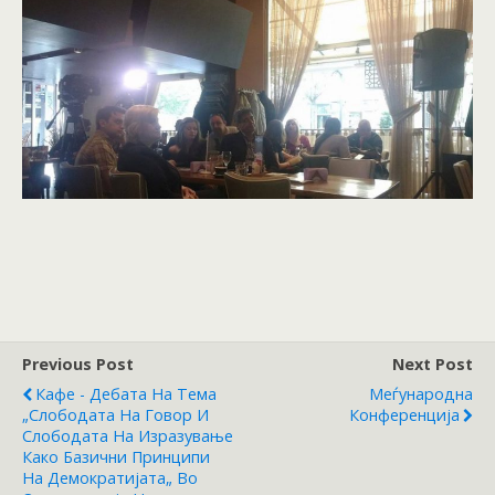
Previous Post
Next Post
Кафе - Дебата На Тема
Меѓународна
„Слободата На Говор И
Конференција
Слободата На Изразување
Како Базични Принципи
На Демократијата„ Во