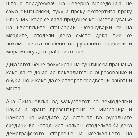
што е поддржувач на Северна Македонија, не
само финансиски, туку и преку експертиза преку
НКЕУ-МК, каде се дава придонес кон исполнување
на Европските стандарди. Осврнувајќи се на
младите, сподели дека смета дека тие се
локомотивата особено на руралните средини и
мора многу да се работи со нив.
Дијалогот беше фокусиран на суштински прашања
како да се дојде до поквалитетно образование и
обуки, но и како да се отворат соодветни работни
места.
Ана Симоновска од Факултетот за земјоделски
науки и храна презентираше за Миграција и
намера на младите да останат во руралните
средини во Западниот Балкан, споделувајќи дека
демографското стареење и иселувањето на