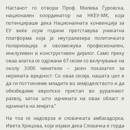
Настанот го отвори Проф. Милева Ѓуровска,
национален координатор на НКЕУ-МК, која
потенцираше дека Националната конвенција за
ЕУ веќе осум години претставува уникатна
платформа која ја неутрализира политичката
поларизација и овозможува професионален,
инклузивен и конструктивен дијалог. Само преку
оваа алатка се одржани 67 сесии со вклучување на
околу 3.000 чинители – јасен показател за
нејзината вредност. Со оваа сесија, нашата цел е
да ги поттикнеме младите во земјоделството и да
обезбедиме европски пристап во руралниот
развој, затоа што иднината на оваа област е
иднината на земјата.“
На тоа се надоврза и словачката амбасадорка,
Ивета Хрицова, која изјави дека Словачка е горда