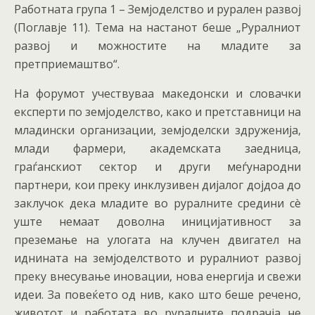
Работната група 1 – Земјоделство и рурален развој
(Поглавје 11). Тема на настанот беше „Руралниот
развој и можностите на младите за
претприемаштво“.
На форумот учествуваа македонски и словачки
експерти по земјоделство, како и претставници на
младински организации, земјоделски здруженија,
млади фармери, академската заедница,
граѓанскиот сектор и други меѓународни
партнери, кои преку инклузивен дијалог дојдоа до
заклучок дека младите во руралните средини сè
уште немаат доволна иницијативност за
преземање на улогата на клучен двигател на
иднината на земјоделството и руралниот развој
преку внесување иновации, нова енергија и свежи
идеи. За повеќето од нив, како што беше речено,
животот и работата во руралните подрачја не