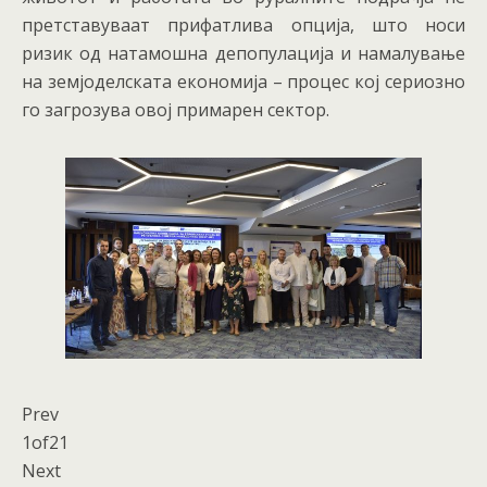
претставуваат прифатлива опција, што носи
ризик од натамошна депопулација и намалување
на земјоделската економија – процес кој сериозно
го загрозува овој примарен сектор.
Prev
1
of
21
Next