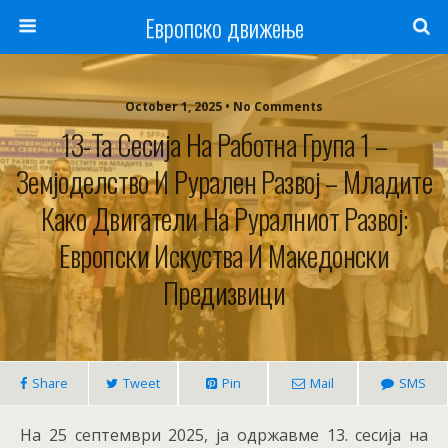
Европско движење
October 1, 2025 • No Comments
13-Та Сесија На Работна Група 1 –
Земјоделство И Рурален Развој – Младите
Како Двигатели На Руралниот Развој:
Европски Искуства И Македонски
Предизвици
Share
Tweet
Pin
Mail
SMS
На 25 септември 2025, ја одржавме 13. сесија на