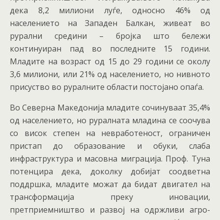
дека 8,2 милиони луѓе, односно 46% од
населението на Западен Балкан, живеат во
рурални средини – бројка што бележи
континуиран пад во последните 15 години.
Младите на возраст од 15 до 29 години се околу
3,6 милиони, или 21% од населението, но нивното
присуство во руралните области постојано опаѓа.
Во Северна Македонија младите сочинуваат 35,4%
од населението, но руралната младина се соочува
со висок степен на невработеност, ограничен
пристап до образование и обуки, слаба
инфраструктура и масовна миграција. Проф. Туна
потенцира дека, доколку добијат соодветна
поддршка, младите можат да бидат двигател на
трансформација преку иновации,
претприемништво и развој на одржливи агро-