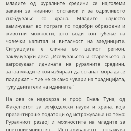
младите од руралните средини се најголеми
закани за нивниот опстанок и за одржливото
снабдување со храна. Младите најчесто
заминуваат во потрага по подобри образовни и
животни можности, што води кон губење на
човечки капитал и виталност на заедниците.
Ситуацијата е слична во целиот регион,
заклучувајќи дека „Иселувањето и стареењето ја
загрозуваат иднината на руралните средини,
затоа младите кои избираат да останат мора да се
поддржат – тие не се само чувари на традицијата,
туку двигатели на иднината.“
На ова се надоврза и проф. Емељ Туна, од
Факултетот за земјоделски науки и храна, која
презентираше податоци од истражување на тема:
Руралниот развој и можностите на младите за
претприемништво. Истражувањето покажува