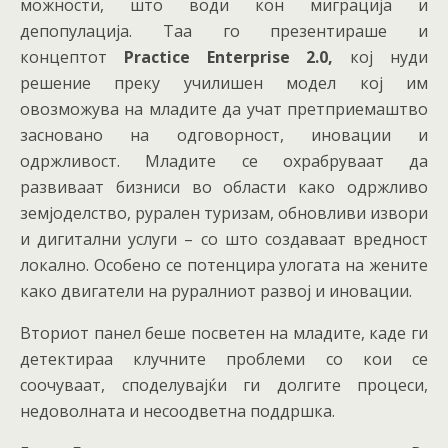
можности, што води кон миграција и
депопулација. Таа го презентираше и
концептот
Practice Enterprise 2.0
,
кој нуди
решение преку училишен модел кој им
овозможува на младите да учат претприемаштво
засновано на одговорност, иновации и
одржливост. Младите се охрабруваат да
развиваат бизниси во области како одржливо
земјоделство, рурален туризам, обновливи извори
и дигитални услуги – со што создаваат вредност
локално. Особено се потенцира улогата на жените
како двигатели на руралниот развој и иновации.
Вториот панел беше посветен на младите, каде ги
детектираа клучните проблеми со кои се
соочуваат, споделувајќи ги долгите процеси,
недоволната и несоодветна поддршка.