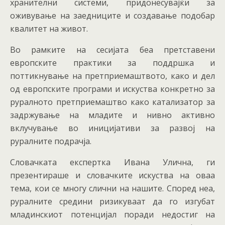
хранителни системи, придонесувајќи за
оживување на заедниците и создавање подобар
квалитет на живот.
Во рамките на сесијата беа претставени
европските практики за поддршка и
поттикнување на претприемаштвото, како и дел
од европските програми и искуства конкретно за
руралното претприемаштво како катализатор за
задржување на младите и нивно активно
вклучување во иницијативи за развој на
руралните подрачја.
Словачката експертка Ивана Улична, ги
презентираше и словачките искуства на оваа
тема, кои се многу слични на нашите. Според неа,
руралните средини ризикуваат да го изгубат
младинскиот потенцијал поради недостиг на