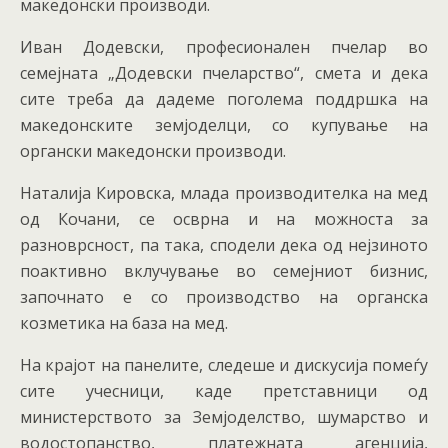
македонски производи.
Иван Додевски, професионален пчелар во
семејната „Додевски пчеларство“, смета и дека
сите треба да дадеме поголема поддршка на
македонските земјоделци, со купување на
органски македонски производи.
Наталија Кировска, млада производителка на мед
од Кочани, се осврна и на можноста за
разноврсност, па така, сподели дека од нејзиното
поактивно вклучување во семејниот бизнис,
започнато е со производство на органска
козметика на база на мед.
На крајот на панелите, следеше и дискусија помеѓу
сите учесници, каде претставници од
министерството за Земјоделство, шумарство и
водостопанство, платежната агенција,