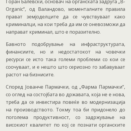
Горан Балевски, основач на органската задруга „B-
Organic“, од Валандово, моменталните правила
прават земјоделците да се чувствуваат како
криминалци, на кои треба да им се оневозможи да
направат криминал, што е поразително.
Бавното подобрување на инфраструктурата,
финансиите, но и недостатокот на човечки
ресурси се исто така големи проблеми со кои се
соочуваат, и е нешто што сериозно го забавуваат
растот на бизнисите.
Според Јованче Пармачки, од „Фарма Пармачки“,
со оглед на состојбата во државата, која не е нова,
треба да се инвестира повеќе во модернизација
на производството. Токму тоа би придонело до
поголема продуктивност, со задржување на
високиот квалитет по кој се познати органските