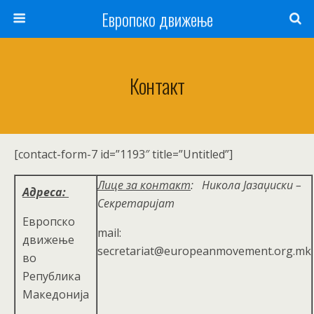
Европско движење
Контакт
[contact-form-7 id=”1193″ title=”Untitled”]
Лице за контакт
:
Никола Јазаџиски –
Адреса:
Секретаријат
Европско
mail:
движење
secretariat@europeanmovement.org.mk
во
Република
Македонија