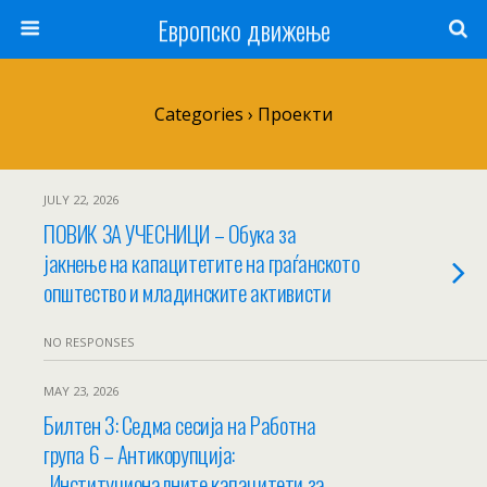
Европско движење
Categories ›
Проекти
JULY 22, 2026
ПОВИК ЗА УЧЕСНИЦИ – Обука за
јакнење на капацитетите на граѓанското
општество и младинските активисти
NO RESPONSES
MAY 23, 2026
Билтен 3: Седма сесија на Работна
група 6 – Антикорупција:
„Институционалните капацитети за