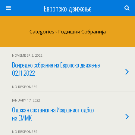
Европско движење
Categories ›
Годишни Собранија
NOVEMBER 3, 2022
Вонредно собрание на Европско движење
02.11.2022
NO RESPONSES
JANUARY 17, 2022
Одржан состанок на Извршниот одбор
на ЕММК
NO RESPONSES