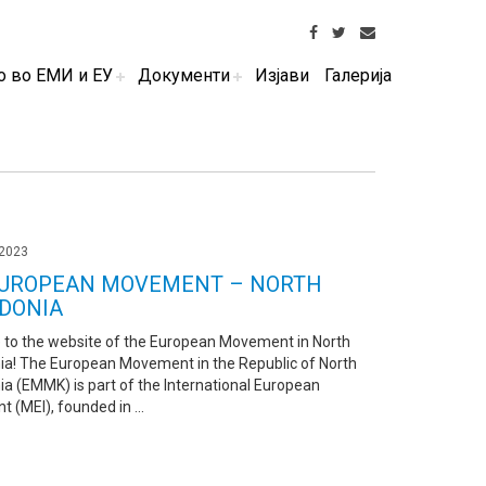
о во ЕМИ и ЕУ
Документи
Изјави
Галерија
 2023
EUROPEAN MOVEMENT – NORTH
DONIA
to the website of the European Movement in North
a! The European Movement in the Republic of North
a (EMMK) is part of the International European
(MEI), founded in ...