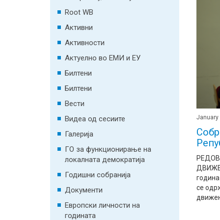
Root WB
Активни
Активности
Актуелно во ЕМИ и ЕУ
Билтени
Билтени
Вести
January 
Видеа од сесиите
Собр
Галерија
Репу
ГО за функционирање на
РЕДОВ
локалната демократија
ДВИЖЕ
Годишни собранија
година
се одр
Документи
движењ
Европски личности на
годината