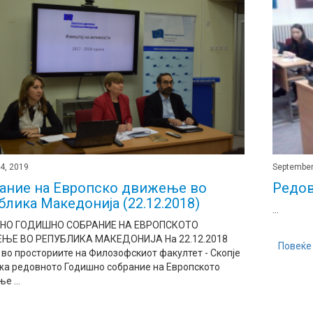
4, 2019
September
ание на Европско движење во
Редов
блика Македонија (22.12.2018)
...
НО ГОДИШНО СОБРАНИЕ НА ЕВРОПСКОТО
ЊЕ ВО РЕПУБЛИКА МАКЕДОНИЈА На 22.12.2018
Повеќе
 во просториите на Филозофскиот факултет - Скопје
жа редовното Годишно собрание на Европското
е ...