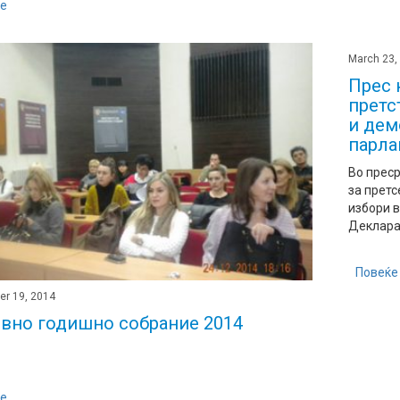
е
March 23,
Прес 
претс
и дем
парла
Во прес
за прет
избори в
Декларац
Повеќе
er 19, 2014
вно годишно собрание 2014
е