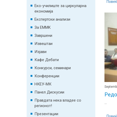
Повеќ
Еко-училиште за циркуларна
економија
Експертски анализи
За EMMK
Завршени
Извештаи
Изјави
Кафе Дебати
Конкурси, семинари
Конференции
НКЕУ-МК
Septemb
Панел Дискусии
Редо
Правдата нека владее со
...
регионот!
Презентации
Повеќ