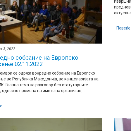
Извршни
преднов
актуелна
Повеќе
r 3, 2022
едно собрание на Европско
ење 02.11.2022
оември се одржа вонредно собрание на Европско
е во Република Македонија, во канцеларијата на
К. Главна тема на разговор беа статутарните
 односно промена на името на организац ...
е