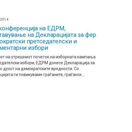
 2014
конференција на ЕДРМ,
тавување на Декларацијата за фер
ократски претседателски и
ментарни избори
рет на утрешниот почеток на изборната кампања
седателски избори, ЕДРМ донесе Декларација за
о духот на демократските вредности. Со
ијата ги повикуваме граѓаните, граѓанск ...