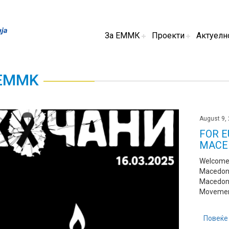
За ЕММК
Проекти
Актуелн
 EMMK
August 9,
FOR 
MACE
Welcome 
Macedoni
Macedoni
Movement 
Повеќе