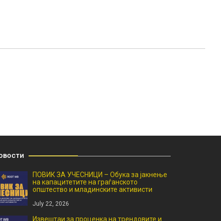
овости
ПОВИК ЗА УЧЕСНИЦИ – Обука за јакнење
на капацитетите на граѓанското
општество и младинските активисти
July 22, 2026
Извештаи за проценка на трендовите и