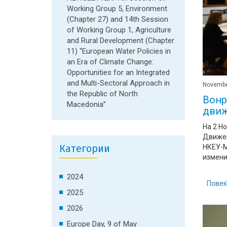
Working Group 5, Environment
(Chapter 27) and 14th Session
of Working Group 1, Agriculture
and Rural Development (Chapter
11) “European Water Policies in
an Era of Climate Change:
Opportunities for an Integrated
and Multi-Sectoral Approach in
Novembe
the Republic of North
Вонр
Macedonia”
движ
На 2 Н
Движењ
Категории
НКЕУ-М
измени,
2024
Повеќ
2025
2026
Europe Day, 9 of May