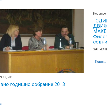
December 
ГОДИ
ДВИЖ
МАКЕД
Филоз
седни
ЗАПИСНИ
Повеќе
r 19, 2013
вно годишно собрание 2013
е