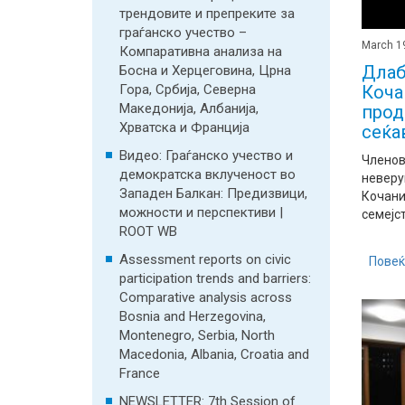
трендовите и препреките за
граѓанско учество –
March 1
Компаративна анализа на
Длаб
Босна и Херцеговина, Црна
Коча
Гора, Србија, Северна
Македонија, Албанија,
прод
Хрватска и Франција
сеќа
Видео: Граѓанско учество и
Членов
демократска вклученост во
неверу
Западен Балкан: Предизвици,
Кочани
можности и перспективи |
семејст
ROOT WB
Assessment reports on civic
Повеќ
participation trends and barriers:
Comparative analysis across
Bosnia and Herzegovina,
Montenegro, Serbia, North
Macedonia, Albania, Croatia and
France
NEWSLETTER: 7th Session of