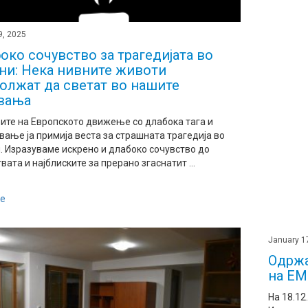
9, 2025
око сочувство за трагедијата во
ни: Нека нивните животи
олжат да светат во нашите
вања
ите на Европското движење со длабока тага и
вање ја примија веста за страшната трагедија во
. Изразуваме искрено и длабоко сочувство до
вата и најблиските за прерано згаснатит ...
е
January 1
Одржа
на Е
На 18.12