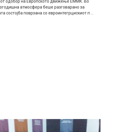
от одобор на Европското движење ЕММК. Во
огодишна атмосфера беше разговарано за
та состојба поврзана со евроинтегрцискиот п ...