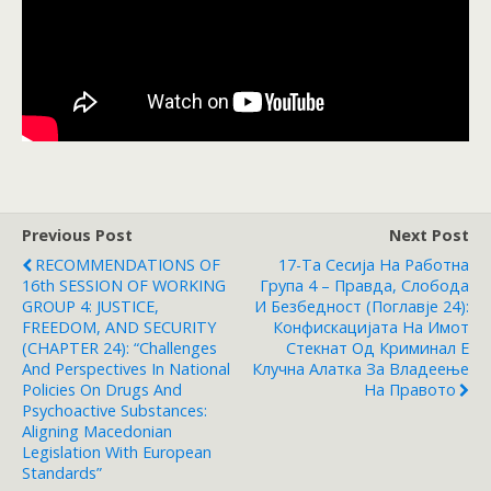
Previous Post
Next Post
RECOMMENDATIONS OF
17-Та Сесија На Работна
16th SESSION OF WORKING
Група 4 – Правда, Слобода
GROUP 4: JUSTICE,
И Безбедност (Поглавје 24):
FREEDOM, AND SECURITY
Конфискацијата На Имот
(CHAPTER 24): “Challenges
Стекнат Од Криминал Е
And Perspectives In National
Клучна Алатка За Владеење
Policies On Drugs And
На Правото
Psychoactive Substances:
Aligning Macedonian
Legislation With European
Standards”