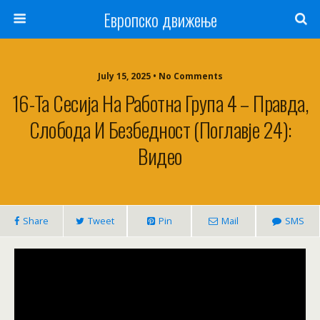
Европско движење
July 15, 2025 • No Comments
16-Та Сесија На Работна Група 4 – Правда,
Слобода И Безбедност (Поглавје 24):
Видео
Share
Tweet
Pin
Mail
SMS