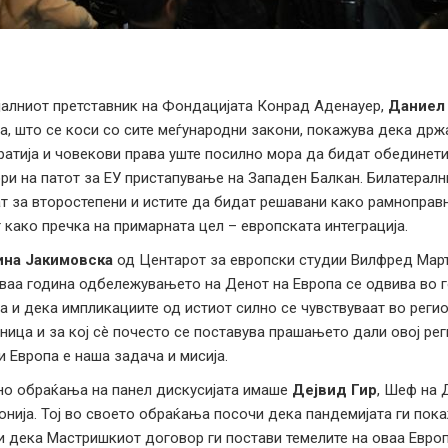
алниот претставник на Фондацијата Конрад Аденауер,
Даниел
а, што се коси со сите меѓународни закони, покажува дека држ
атија и човекови права уште посилно мора да бидат обединети
ри на патот за ЕУ пристапување на Западен Балкан. Билатералн
т за второстепени и истите да бидат решавани како рамноправни
 како пречка на примарната цел – европската интеграција.
ина Јакимовска
од Центарот за европски студии Вилфред Мар
ваа година одбележувањето на Денот на Европа се одвива во 
а и дека импликациите од истиот силно се чувствуваат во регио
ница и за кој сè почесто се поставува прашањето дали овој рег
и Европа е наша задача и мисија.
о обраќања на панел дискусијата имаше
Дејвид Гир
, Шеф на 
нија. Тој во своето обраќања посочи дека пандемијата ги пок
 и дека Мастришкиот договор ги постави темелите на оваа Евро