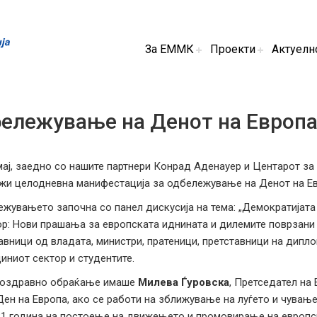
За ЕММК
Проекти
Актуелн
ележување на Денот на Европа 
мај, заедно со нашите партнери Конрад Аденауер и Центарот за
жи целодневна манифестација за одбележување на Денот на Евр
жувањето започна со панел дискусија на тема: „Демократијата
р: Нови прашања за европската иднината и дилемите поврзани
авници од владата, министри, пратеници, претставници на дипло
иниот сектор и студентите.
поздравно обраќање имаше
Милева Ѓуровска
, Претседател на
Ден на Европа, ако се работи на зближување на луѓето и чувањ
31 година на постоење на движењето и промовирање на европс