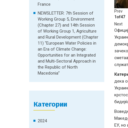
France
Prev
NEWSLETTER: 7th Session of
1
of
47
Working Group 5, Environment
Next
(Chapter 27) and 14th Session
Официј
of Working Group 1, Agriculture
and Rural Development (Chapter
Украин
11) “European Water Policies in
демокр
an Era of Climate Change:
зачеко
Opportunities for an Integrated
сметаа
and Multi-Sectoral Approach in
служат
the Republic of North
Macedonia”
Катер
дека о
Украин
крстос
бидејќ
Категории
Воведн
Македо
2024
ЕУ, но