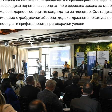
ираше дека војната на европско тло е сериозна закана за миро
ма солидарност со земјите кандидатки за членство. Смета дека
ме само охрабрувачки зборови, додека државата покажува пол
ност да ги прифати новите преговарачки услови