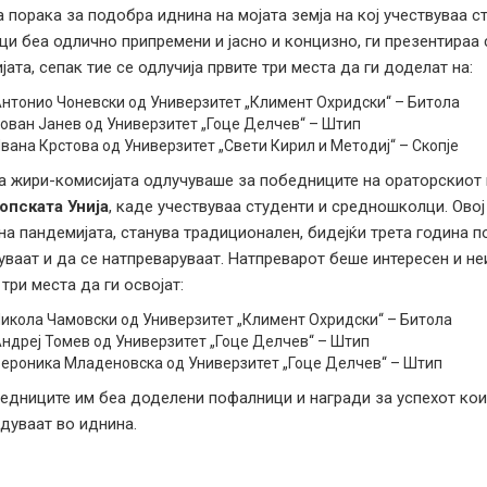
а порака за подобра иднина на мојата земја на кој учествуваа с
ци беа одлично припремени и јасно и концизно, ги презентираа 
јата, сепак тие се одлучија првите три места да ги доделат на:
нтонио Чоневски од Универзитет „Климент Охридски“ – Битола
ован Јанев од Универзитет „Гоце Делчев“ – Штип
вана Крстова од Универзитет „Свети Кирил и Методиј“ – Скопје
 жири-комисијата одлучуваше за победниците на ораторскиот 
опската Унија
, каде учествуваа студенти и средношколци. Овој
на пандемијата, станува традиционален, бидејќи трета година п
уваат и да се натпреваруваат. Натпреварот беше интересен и не
 три места да ги освојат:
икола Чамовски од Универзитет „Климент Охридски“ – Битола
ндреј Томев од Универзитет „Гоце Делчев“ – Штип
ероника Младеновска од Универзитет „Гоце Делчев“ – Штип
едниците им беа доделени пофалници и награди за успехот кои
дуваат во иднина.