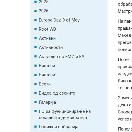
2025
обраќа
2026
Мастри
Europe Day, 9 of May
На пан
прашањ
Root WB
Македо
Активни
прегов
Активности
полноп
Актуелно во ЕМИ и ЕУ
По нег
Билтени
проком
заедни
Билтени
било к
Вести
тој по
Видеа од сесиите
Замени
Галерија
дека е
ГО за функционирање на
Според
локалната демократија
успех 
Годишни собранија
Панело