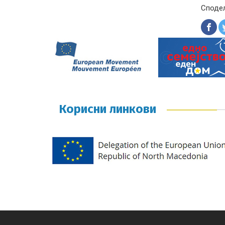
Споде
Корисни линкови