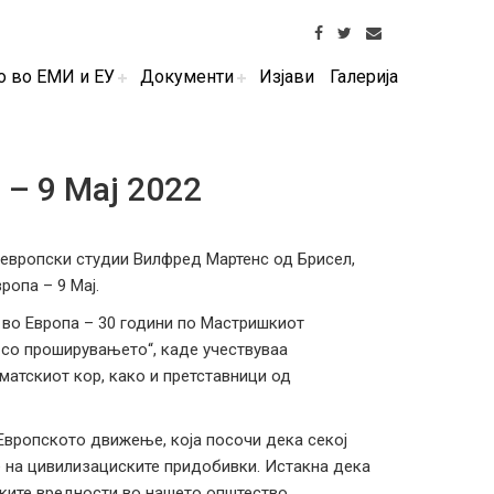
о во ЕМИ и ЕУ
Документи
Изјави
Галерија
– 9 Мај 2022
 европски студии Вилфред Мартенс од Брисел,
опа – 9 Мај.
 во Европа – 30 години по Мастришкиот
 со проширувањето“, каде учествуваа
матскиот кор, како и претставници од
 Европското движење, која посочи дека секој
е на цивилизациските придобивки. Истакна дека
ките вредности во нашето општество.