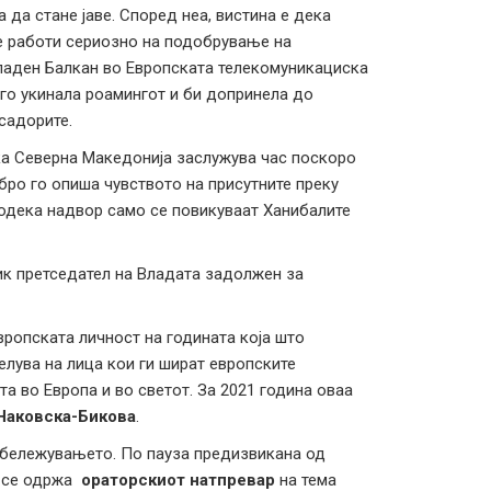
 да стане јаве. Според неа, вистина е дека
се работи сериозно на подобрување на
Западен Балкан во Европската телекомуникациска
 го укинала роамингот и би допринела до
садорите.
ека Северна Македонија заслужува час поскоро
бро го опиша чувството на присутните преку
додека надвор само се повикуваат Ханибалите
к претседател на Владата задолжен за
Европската личност на годината која што
лува на лица кои ги шират европските
та во Европа и во светот. За 2021 година оваа
Наковска-Бикова
.
дбележувањето. По пауза предизвикана од
, се одржа
ораторскиот натпревар
на тема