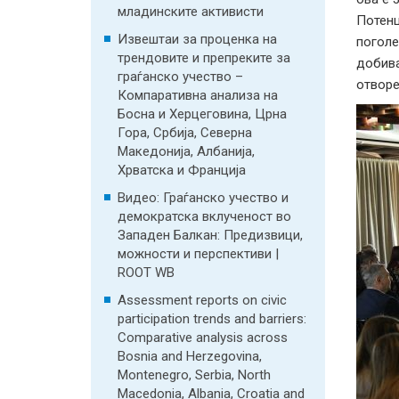
младинските активисти
Потенц
Извештаи за проценка на
поголе
трендовите и препреките за
добива
граѓанско учество –
отворе
Компаративна анализа на
Босна и Херцеговина, Црна
Гора, Србија, Северна
Македонија, Албанија,
Хрватска и Франција
Видео: Граѓанско учество и
демократска вклученост во
Западен Балкан: Предизвици,
можности и перспективи |
ROOT WB
Assessment reports on civic
participation trends and barriers:
Comparative analysis across
Bosnia and Herzegovina,
Montenegro, Serbia, North
Macedonia, Albania, Croatia and