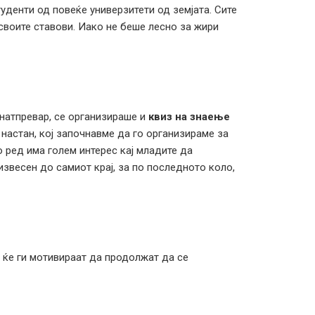
туденти од повеќе универзитети од земјата. Сите
своите ставови. Иако не беше лесно за жири
натпревар, се организираше и
квиз на знаење
 настан, кој започнавме да го организираме за
о ред има голем интерес кај младите да
извесен до самиот крај, за по последното коло,
 ќе ги мотивираат да продолжат да се