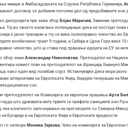
ње имаше и Амбасадорката на Сојузна Република Германија,
А
шкиот договор се добиени поголем дел од придобивките кои д
ел дискусијата прв зема збор
Бојан Маричиќ
, Заменик претсед
а. Тој во своето излагање потенцираше дека не постојат нови 
нија е јасно трасиран и тој се вика полноправно членство во Е
орите вообичаено траат 9 години, а Србија и Црна Гора веќе 10 
равно членство, што ја става под прашање идејата на ЕУ за инте
о збор зема
Александар Николовски
, Претседател на Национа
ентира новиот план на претседателот на Франција, Емануел Мак
ца, како еден вид полабав сојуз. Истакнувајќи дека мора јасно
акви алтернативи на Европската Унија, бидејќи генерации на М
веќедецениски сон.
к претседателот на Комисијата за европски прашања
Арта Би
 горда што државата меѓу првите ги прифати санкциите кон Русиј
 неа конечното започнување на преговорите со Северна Македон
и на Бугарија и на Европската Унија и Европските вредности.
т го затвори
Моника Зајкова
, Член на комисијата за Европски