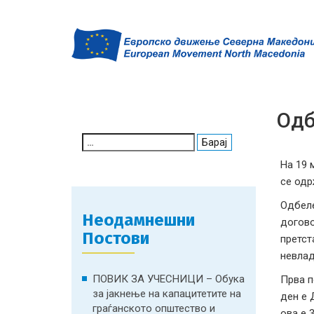
Одб
Search
for:
На 19 
се одр
Одбеле
Неодамнешни
догово
Постови
претст
невлад
ПОВИК ЗА УЧЕСНИЦИ – Обука
Прва 
за јакнење на капацитетите на
ден е 
граѓанското општество и
ова е 