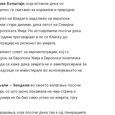
нке Холштајн
, која истакна дека со
енес ги сметаме за нормални и природни.
ател на Владата задолжен за европски
или стари дилеми, дека патот на Северна
вропската Унија. Но истовремени посочи дека
години преговараат и не се блиску до
грација на регионот во унијата.
лниот совет за евроинтеграции, кој го
рон за Европска Унија и Европска политичка
 да се каже дека земјата не е заинтересирана за
акедонци се инвестирале во исполнувањето на
љали – Зендели
во своето излагање посочи
а, со што јасно покажала на чија страна е.
ија не би бил само успех на земјата, туку
 прашања, која посочи дека таа е од генерациите