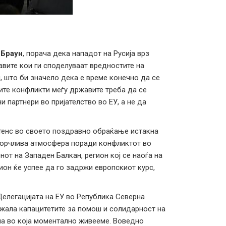
 Браун
, порача дека нападот на Русија врз
авите кои ги споделуваат вредностите на
, што би значело дека е време конечно да се
ите конфликти меѓу државите треба да се
 партнери во пријателство во ЕУ, а не да
тенс во своето поздравно обраќање истакна
горчлива атмосфера поради конфликтот во
нот на Западен Балкан, регион кој се наоѓа на
ион ќе успее да го задржи европскиот курс,
Делегацијата на ЕУ во Република Северна
ажала капацитетите за помош и солидарност на
па во која моментално живееме. Воведно