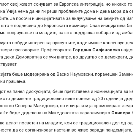
лиот свој живот сонуваат за Европска интеграција, но никако тоа
ка Унија нема да ни ги реши проблемите дома и дека мора да 
бите. Ја посочи и иницијативата за вклучување на земјите од 
 што е поднесено до Европската комисија. Оваа иницијатива би
мо поврзување на младите, за што поддршка побара и од амба
ијата побуди интерес кај присутните, каде имаше консензус д
отвори преговорите. Професорката
Гордана Силјановска
најдо
та дека Демократија се учи внатре, во друштво со демократи, 
ствуваат.
ијата беше модерирана од Васко Наумовски, поранешен Замени
ки прашања.
јот на панел дискусијата, беше претставена и номинацијата за 
кото движење традиционално веќе повеќе од 20 години ја доде
сти во Северна Македонија, но и лица кои ја промовираат земја
а ќе биде доделена на Македонската параолимпијка
Оливера 
е делот посветен на младите, кои се традиционален дел од о
оста да се организираат настани во живо заради пандемијата