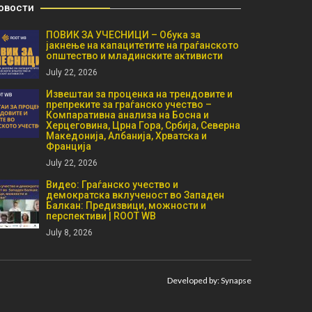
овости
ПОВИК ЗА УЧЕСНИЦИ – Обука за
јакнење на капацитетите на граѓанското
општество и младинските активисти
July 22, 2026
Извештаи за проценка на трендовите и
препреките за граѓанско учество –
Компаративна анализа на Босна и
Херцеговина, Црна Гора, Србија, Северна
Македонија, Албанија, Хрватска и
Франција
July 22, 2026
Видео: Граѓанско учество и
демократска вклученост во Западен
Балкан: Предизвици, можности и
перспективи | ROOT WB
July 8, 2026
Developed by:
Synapse