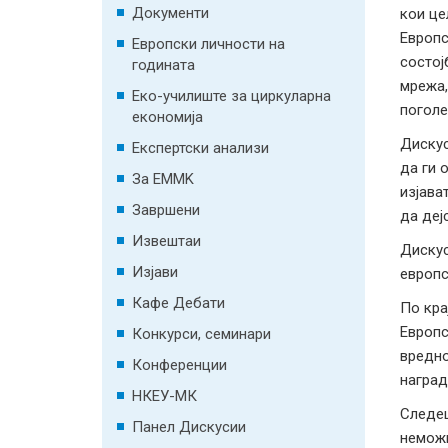
Документи
кои це
Европс
Европски личности на
состој
годината
мрежа,
Еко-училиште за циркуларна
поголе
економија
Дискус
Експертски анализи
да ги 
За EMMK
изјава
Завршени
да деј
Извештаи
Дискус
Изјави
европс
Кафе Дебати
По кра
Европс
Конкурси, семинари
вредно
Конференции
наград
НКЕУ-МК
Следеш
Панел Дискусии
неможн