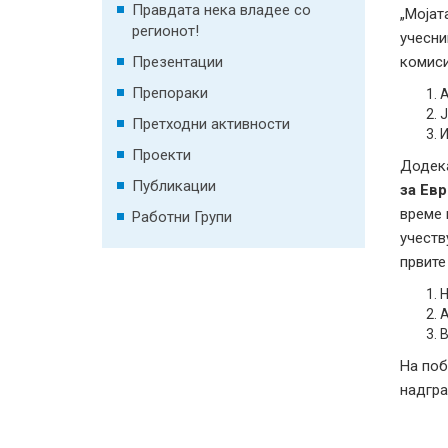
Правдата нека владее со
„Мојат
регионот!
учесни
Презентации
комиси
Препораки
А
Ј
Претходни активности
И
Проекти
Додека
Публикации
за Евр
време 
Работни Групи
учеств
првите
Н
А
В
На поб
надгра