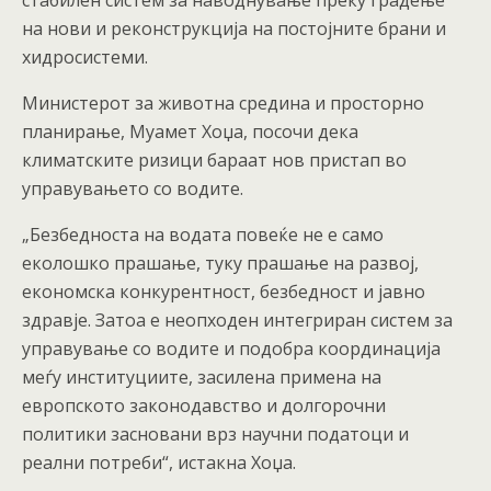
стабилен систем за наводнување преку градење
на нови и реконструкција на постојните брани и
хидросистеми.
Министерот за животна средина и просторно
планирање, Муамет Хоџа, посочи дека
климатските ризици бараат нов пристап во
управувањето со водите.
„Безбедноста на водата повеќе не е само
еколошко прашање, туку прашање на развој,
економска конкурентност, безбедност и јавно
здравје. Затоа е неопходен интегриран систем за
управување со водите и подобра координација
меѓу институциите, засилена примена на
европското законодавство и долгорочни
политики засновани врз научни податоци и
реални потреби“, истакна Хоџа.