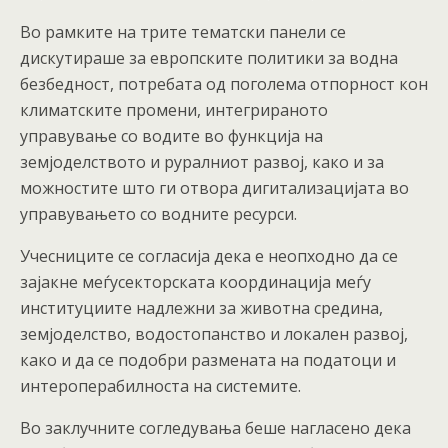
Во рамките на трите тематски панели се
дискутираше за европските политики за водна
безбедност, потребата од поголема отпорност кон
климатските промени, интегрираното
управување со водите во функција на
земјоделството и руралниот развој, како и за
можностите што ги отвора дигитализацијата во
управувањето со водните ресурси.
Учесниците се согласија дека е неопходно да се
зајакне меѓусекторската координација меѓу
институциите надлежни за животна средина,
земјоделство, водостопанство и локален развој,
како и да се подобри размената на податоци и
интероперабилноста на системите.
Во заклучните согледувања беше нагласено дека