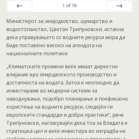
1
of
18
Prev
Next
Министерот за земјоделство, шумарство и
водостопанство, Цветан Трипуновски, истакна
дека управувањето со водните ресурси мора да
биде поставено високо на агендата на
националните политики.
„Климатските промени веќе имаат директно
влијание врз земјоделското производство и
достапноста на водата. Затоа е неопходно да
инвестираме во модерни системи за
наводнување, подобро планирање и поефикасно
користење на водните ресурси, следејќи ги
европските стандарди и добри практики“, рече
Трипуновски, нагласувајќи дека тоа за Владата е
стратешка цел и веќе инвестира во изградба на