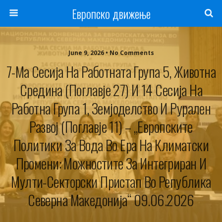
Европско движење
June 9, 2026 • No Comments
7-Ма Сесија На Работната Група 5, Животна
Средина (Поглавје 27) И 14 Сесија На
Работна Група 1, Земјоделство И Рурален
Развој (Поглавје 11) – „Европските
Политики За Вода Во Ера На Климатски
Промени: Можностите За Интегриран И
Мулти-Секторски Пристап Во Република
Северна Македонија“ 09.06.2026