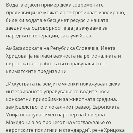
Водата е јасен пример дека современите
предизвици не можат да се третираат изолирано,
бидејќи водата е бесценет ресурс и нашата
заедничка одговорност е да ја зачуваме за
наредните генерации, заклучи Хоџа.
Амбасадорката на Република Словачка, Ивета
Хрицова, ја нагласи важноста на регионалната и
европската соработка во справувањето со
климатските предизвици.
„Искуствата на земјите членки покажуваат дека
интегрираното управување со водите носи
конкретни придобивки за животната средина,
земјоделството и локалниот развој. Европската
Унија останува силен партнер на Северна
Македонија во процесот на усогласување со
европските политики и стандарди“, рече Хрицова.