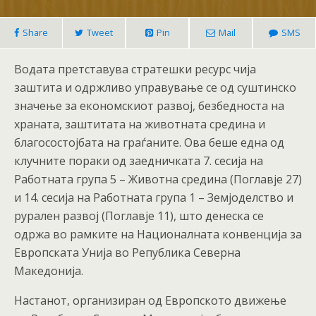
Share
Tweet
Pin
Mail
SMS
Водата претставува стратешки ресурс чија
заштита и одржливо управување се од суштинско
значење за економскиот развој, безбедноста на
храната, заштитата на животната средина и
благосостојбата на граѓаните. Ова беше една од
клучните пораки од заедничката 7. сесија на
Работната група 5 – Животна средина (Поглавје 27)
и 14. сесија на Работната група 1 – Земјоделство и
рурален развој (Поглавје 11), што денеска се
одржа во рамките на Националната конвенција за
Европската Унија во Република Северна
Македонија.
Настанот, организиран од Европското движење