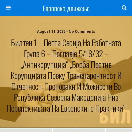
Европско движење
August 11, 2025 • No Comments
Билтен 1 – Петта Сесија На Работната
Група 6 – Поглавје 5/18/32 –
„Антикорупциjа“ „Борба Против
Корупцијата Преку Транспарентност И
Отчетност: Препораки И Можности Во
Република Северна Македонија Низ
Перспективата На Европските Практики“