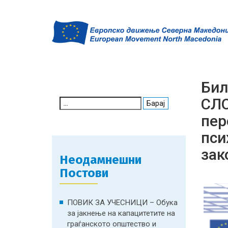
Бил
СЛО
Search
for:
пер
пси
зак
Неодамнешни
Постови
ПОВИК ЗА УЧЕСНИЦИ – Обука
за јакнење на капацитетите на
граѓанското општество и