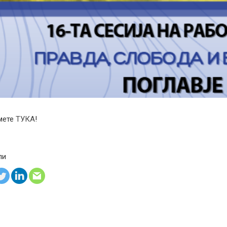
мете
ТУКА
!
ли