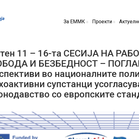
За ЕММК
Проекти
Актуелн
тен 11 – 16-та СЕСИЈА НА РАБ
БОДА И БЕЗБЕДНОСТ – ПОГЛАВЈ
спективи во националните поли
хоактивни супстанци усогласу
онодавство со европските стан