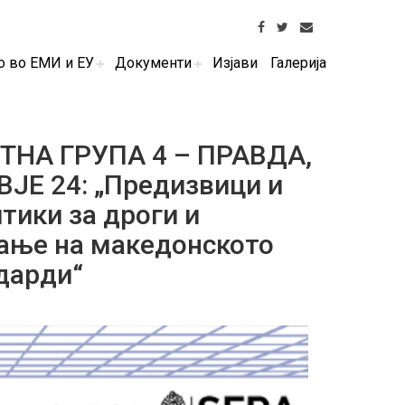
о во ЕМИ и ЕУ
Документи
Изјави
Галерија
ОТНА ГРУПА 4 – ПРАВДА,
Е 24: „Предизвици и
тики за дроги и
вање на македонското
дарди“