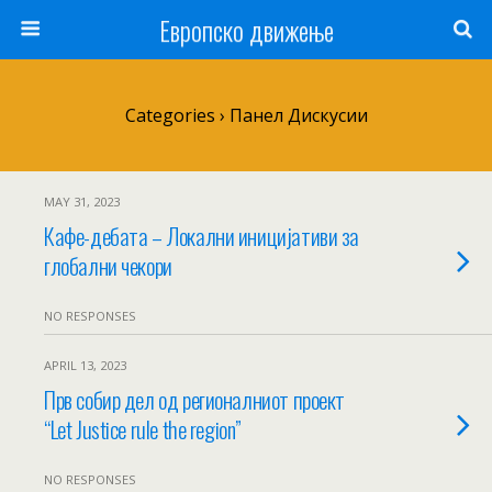
Европско движење
Categories ›
Панел Дискусии
MAY 31, 2023
Кафе-дебата – Локални иницијативи за
глобални чекори
NO RESPONSES
APRIL 13, 2023
Прв собир дел од регионалниот проект
“Let Justice rule the region”
NO RESPONSES