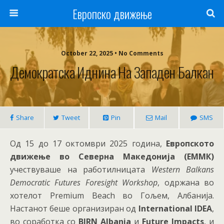
Европско движење
October 22, 2025 • No Comments
Демократска Иднина На Западен Балкан
Share
Tweet
Pin
Mail
SMS
Од 15 до 17 октомври 2025 година,
Европското
движење во Северна Македонија (ЕММК)
учествуваше на работилницата
Western Balkans
Democratic Futures Foresight Workshop
, одржана во
хотелот Premium Beach во Гољем, Албанија.
Настанот беше организиран од
International IDEA
,
во соработка со
BIRN Albania
и
Future Impacts
, и