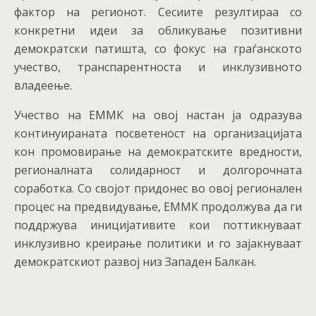
фактор на регионот. Сесиите резултираа со
конкретни идеи за обликување позитивни
демократски патишта, со фокус на граѓанското
учество, транспарентноста и инклузивното
владеење.
Учество на ЕММК на овој настан ја одразува
континуираната посветеност на организацијата
кон промовирање на демократските вредности,
регионалната солидарност и долгорочната
соработка. Со својот придонес во овој регионален
процес на предвидување, ЕММК продолжува да ги
поддржува иницијативите кои поттикнуваат
инклузивно креирање политики и го зајакнуваат
демократскиот развој низ Западен Балкан.