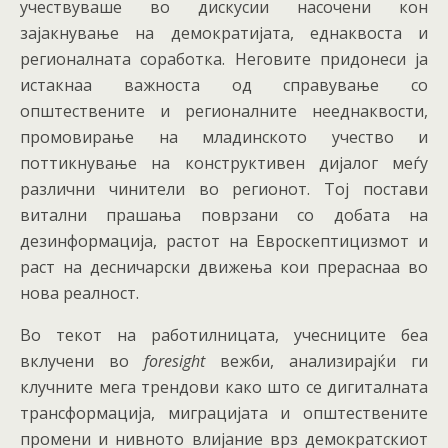
учествуваше во дискусии насочени кон
зајакнување на демократијата, еднаквоста и
регионалната соработка. Неговите придонеси ја
истакнаа важноста од справување со
општествените и регионалните нееднаквости,
промовирање на младинското учество и
поттикнување на конструктивен дијалог меѓу
различни чинители во регионот. Тој постави
витални прашања поврзани со добата на
дезинформација, растот на Евроскептицизмот и
раст на десничарски движења кои прераснаа во
нова реалност.
Во текот на работилницата, учесниците беа
вклучени во
foresight
вежби, анализирајќи ги
клучните мега трендови како што се дигиталната
трансформација, миграцијата и општествените
промени и нивното влијание врз демократскиот