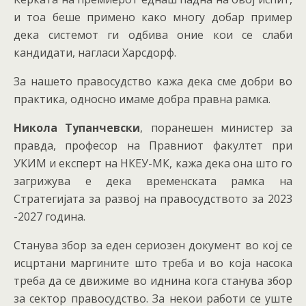
и тоа беше примено како многу добар пример
дека системот ги одбива оние кои се слаби
кандидати, нагласи Харсдорф.
За нашето правосудство кажа дека сме добри во
практика, односно имаме добра правна рамка.
Никола Тупанчевски
, поранешен министер за
правда, професор на Правниот факултет при
УКИМ и експерт на НКЕУ-МК, кажа дека она што го
загрижува е дека временската рамка на
Стратегијата за развој на правосудството за 2023
-2027 година.
Станува збор за еден сериозен документ во кој се
исцртани маргините што треба и во која насока
треба да се движиме во иднина кога станува збор
за сектор правосудство. За некои работи се уште