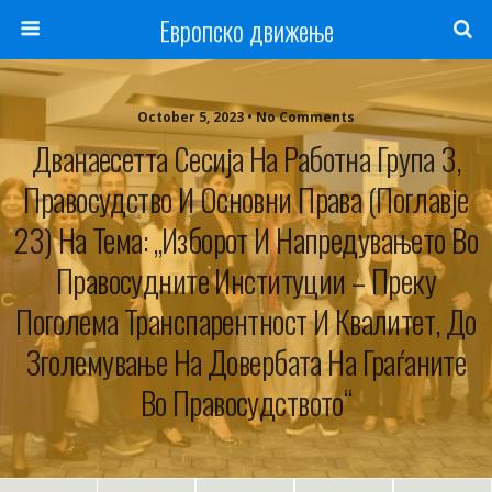
Европско движење
October 5, 2023 • No Comments
Дванаесетта Сесија На Работна Група 3,
Правосудство И Основни Права (Поглавје
23) На Тема: „Изборот И Напредувањето Во
Правосудните Институции – Преку
Поголема Транспарентност И Квалитет, До
Зголемување На Довербата На Граѓаните
Во Правосудството“