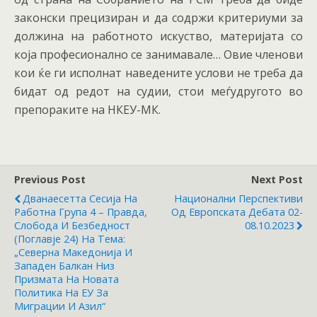
законски прецизиран и да содржи критериуми за
должина на работното искуство, материјата со
која професионално се занимавале… Овие членови
кои ќе ги исполнат наведените услови не треба да
бидат од редот на судии, стои меѓудругото во
препораките на НКЕУ-МК.
Previous Post
Next Post
Дванаесетта Сесија На
Национални Перспективи
Работна Група 4 – Правда,
Од Европската Дебата 02-
Слобода И Безбедност
08.10.2023
(Поглавје 24) На Тема:
„Северна Македонија И
Западен Балкан Низ
Призмата На Новата
Политика На ЕУ За
Миграции И Азил“