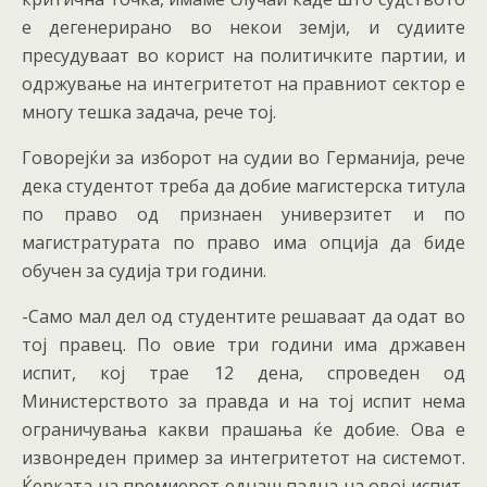
е дегенерирано во некои земји, и судиите
пресудуваат во корист на политичките партии, и
одржување на интегритетот на правниот сектор е
многу тешка задача, рече тој.
Говорејќи за изборот на судии во Германија, рече
дека студентот треба да добие магистерска титула
по право од признаен универзитет и по
магистратурата по право има опција да биде
обучен за судија три години.
-Само мал дел од студентите решаваат да одат во
тој правец. По овие три години има државен
испит, кој трае 12 дена, спроведен од
Министерството за правда и на тој испит нема
ограничувања какви прашања ќе добие. Ова е
извонреден пример за интегритетот на системот.
Ќерката на премиерот еднаш падна на овој испит,