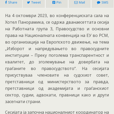
Share
Tweet
Pin
Mail
SMS
На 4 октомври 2023, во конференциската сала на
Хотел Панорамика, се одржа дванаесеттата сесија
на Работната група 3, Правосудство и основни
права на Националната конвенција на ЕУ во РСМ,
во организација на Европското движење, на тема
„Изборот и напредувањето во правосудните
институции – Преку поголема транспарентност и
квалитет, до зголемување на довербата на
граѓаните во правосудството“. На сесијата
присуствуваа членовите на судскиот совет,
претставници од министерството за правда,
претставници од академијата и граѓанскиот
сектор, судии, адвокати, правници како и други
засегнати страни.
Сесијата ја започна националниот координатор на