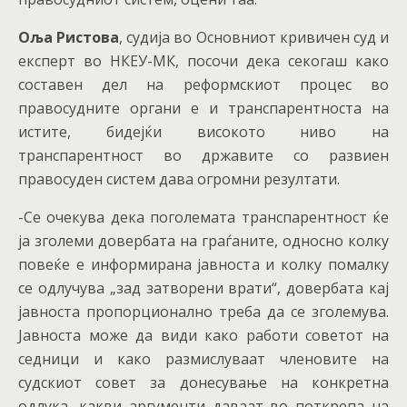
Оља Ристова
, судија во Основниот кривичен суд и
експерт во НКЕУ-МК, посочи дека секогаш како
составен дел на реформскиот процес во
правосудните органи е и транспарентноста на
истите, бидејќи високото ниво на
транспарентност во државите со развиен
правосуден систем дава огромни резултати.
-Се очекува дека поголемата транспарентност ќе
ја зголеми довербата на граѓаните, односно колку
повеќе е информирана јавноста и колку помалку
се одлучува „зад затворени врати“, довербата кај
јавноста пропорционално треба да се зголемува.
Јавноста може да види како работи советот на
седници и како размислуваат членовите на
судскиот совет за донесување на конкретна
одлука, какви аргументи даваат во поткрепа на