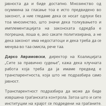
јавноста да и биде достапно. Мнозинство од
осуммина за гласање тоа е исто предвидено во
законот, а ние гледаме дека се носат одлуки без
тоа мнозинство, што значи дека толкувањето и
имплементацијата на законската одредба е
погрешна, лоша е, ако сакате политизирана, а не
дека законот има недостатоци и дека треба да се
менува во таа смисла, рече таа.
Дарко Аврамовски
, директор на Коалицијата
„Сите за правично судење“, кажа дека клучната
работа која треба да ја имаме предвид е
транспарентноста, која што не подразбира само
јавност.
Транспарентност подразбира да може да биде
извршена граѓанската контрола. Затоа што и сите
институции на крајот се подредени на граѓаните.