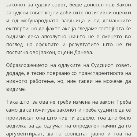
законот за судски совет, беше донесен нов Закон
за судски совет кој ги доби сите позитивни оценки
и од меѓународната заедница и од домашните
експерти, но де факто ако ја гледаме состојбата ќе
видиме дека апсолутно ништо не е сменето во
поглед на ефектите и резултатите што не ги
постигна овој закон, оцени Данева.
Образложението на одлуките на Судскиот совет,
додаде, е тесно поврзано со транспарентноста на
нивното работење, но, ние такви не можеме да
видиме.
Така што, за ова не треба измена на закон. Треба
само да се почитува законот и треба судиите да се
произнесат она што нив ги водело, тоа што било
водилка за да одлучат на определен начин да го
аргументираат, да го соопштат јавно и тоа на