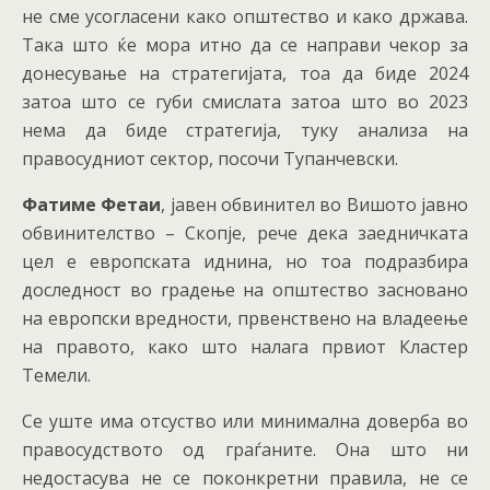
не сме усогласени како општество и како држава.
Така што ќе мора итно да се направи чекор за
донесување на стратегијата, тоа да биде 2024
затоа што се губи смислата затоа што во 2023
нема да биде стратегија, туку анализа на
правосудниот сектор, посочи Тупанчевски.
Фатиме Фетаи
, јавен обвинител во Вишото јавно
обвинителство – Скопје, рече дека заедничката
цел е европската иднина, но тоа подразбира
доследност во градење на општество засновано
на европски вредности, првенствено на владеење
на правото, како што налага првиот Кластер
Темели.
Се уште има отсуство или минимална доверба во
правосудството од граѓаните. Она што ни
недостасува не се поконкретни правила, не се