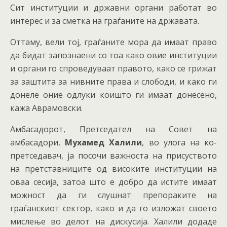
Сит институции и државни органи работат во
интерес и за сметка на граѓаните на државата.
Оттаму, вели тој, граѓаните мора да имаат право
да бидат запознаени со тоа како овие институции
и органи го спроведуваат правото, како се грижат
за заштита за нивните права и слободи, и како ги
донеле оние одлуки коишто ги имаат донесено,
кажа Аврамовски.
Амбасадорот, Претседател на Совет на
амбасадори,
Мухамед Халили
, во улога на ко-
претседавач, ја посочи важноста на присуството
на претставниците од високите институции на
оваа сесија, затоа што е добро да истите имаат
можност да ги слушнат препораките на
граѓанскиот сектор, како и да го изложат своето
мислење во делот на дискусија. Халили додаде