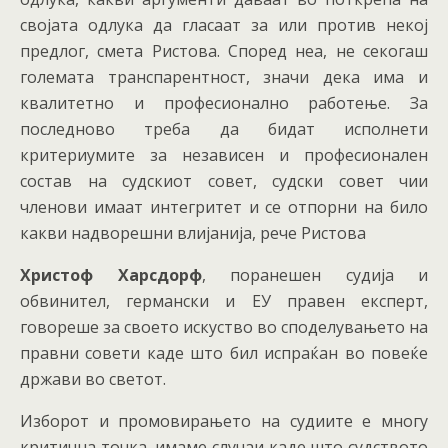
својата одлука да гласаат за или против некој
предлог, смета Ристова. Според неа, не секогаш
големата транспарентност, значи дека има и
квалитетно и професионално работење. За
последново треба да бидат исполнети
критериумите за независен и професионален
состав на судскиот совет, судски совет чии
членови имаат интегритет и се отпорни на било
какви надворешни влијанија, рече Ристова
Христоф Харсдорф
, поранешен судија и
обвинител, германски и ЕУ правен експерт,
говореше за своето искуство во споделувањето на
правни совети каде што бил испраќан во повеќе
држави во светот.
Изборот и промовирањето на судиите е многу
критична точка, имаме случаи каде што судството