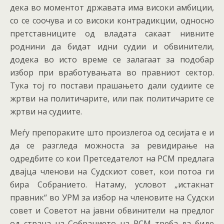
дека во моментот државата има високи амбиции,
со се соочува и со високи контрадикции, односно
претставниците од владата сакаат нивните
роднини да бидат идни судии и обвинители,
додека во исто време се залагаат за подобар
избор при вработувањата во правниот сектор.
Тука тој го постави прашањето дали судиите се
жртви на политичарите, или пак политичарите се
жртви на судиите.
Меѓу препораките што произлегоа од сесијата е и
да се разгледа можноста за ревидирање на
одредбите со кои Претседателот на РСМ предлага
двајца членови на Судскиот совет, кои потоа ги
бира Собранието. Натаму, условот „истакнат
правник“ во УРМ за избор на членовите на Судски
совет и Советот на јавни обвинители на предлог
од страна на Собранието на РСМ треба да биде