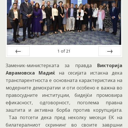
1
of
21
Prev
Next
Заменик-министерката за правда
Викторија
Аврамовска Мадиќ
на сесијата истакна дека
транспарентноста е основната карактеристика на
модерните демократии и оти особено е важна во
правосудните институции, бидејќи промовира
ефикасност, одговорност, поголема правна
заштита и активна борба против корупцијата.
Таа потсети дека пред неколку месеци ЕК на
билатералниот скрининг во своите завршни