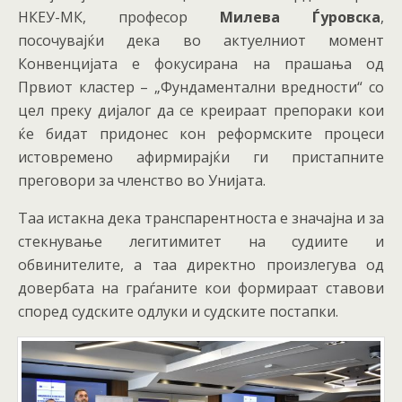
НКЕУ-МК, професор
Милева Ѓуровска
,
посочувајќи дека во актуелниот момент
Конвенцијата е фокусирана на прашања од
Првиот кластер – „Фундаментални вредности“ со
цел преку дијалог да се креираат препораки кои
ќе бидат придонес кон реформските процеси
истовремено афирмирајќи ги пристапните
преговори за членство во Унијата.
Таа истакна дека транспарентноста е значајна и за
стекнување легитимитет на судиите и
обвинителите, а таа директно произлегува од
довербата на граѓаните кои формираат ставови
според судските одлуки и судските постапки.