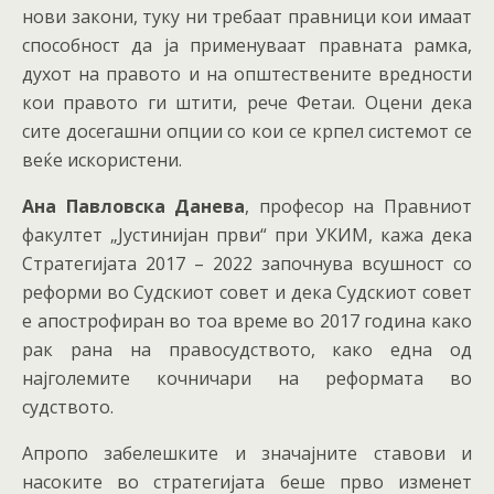
нови закони, туку ни требаат правници кои имаат
способност да ја применуваат правната рамка,
духот на правото и на општествените вредности
кои правото ги штити, рече Фетаи. Оцени дека
сите досегашни опции со кои се крпел системот се
веќе искористени.
Ана Павловска Данева
, професор на Правниот
факултет „Јустинијан први“ при УКИМ, кажа дека
Стратегијата 2017 – 2022 започнува всушност со
реформи во Судскиот совет и дека Судскиот совет
е апострофиран во тоа време во 2017 година како
рак рана на правосудството, како една од
најголемите кочничари на реформата во
судството.
Апропо забелешките и значајните ставови и
насоките во стратегијата беше прво изменет