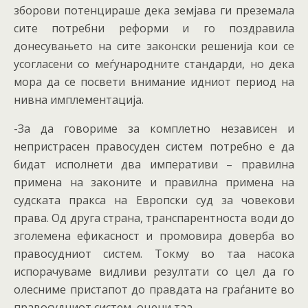
зборови потенцираше дека земјава ги преземала
сите потребни реформи и го поздравила
донесувањето на сите законски решенија кои се
усогласени со меѓународните стандарди, но дека
мора да се посвети внимание идниот период на
нивна имплементација.
-За да говориме за комплетно независен и
непристрасен правосуден систем потребно е да
бидат исполнети два императиви – правилна
примена на законите и правилна примена на
судската пракса на Европски суд за човекови
права. Од друга страна, транспарентноста води до
зголемена ефикасност и промовира доверба во
правосудниот систем. Токму во таа насока
испорачуваме видливи резултати со цел да го
олесниме пристапот до правдата на граѓаните во
правосудниот систем, оцени таа.