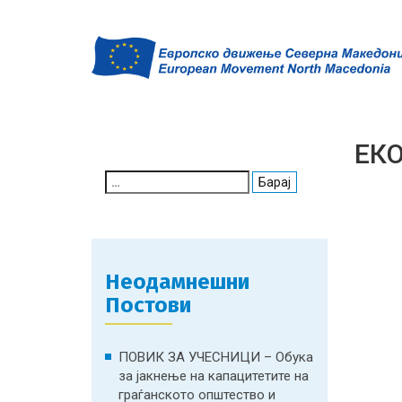
ЕК
Search
for:
Неодамнешни
Постови
ПОВИК ЗА УЧЕСНИЦИ – Обука
за јакнење на капацитетите на
граѓанското општество и