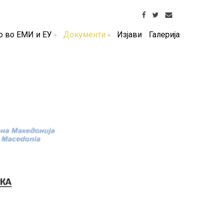
о во ЕМИ и ЕУ
Документи
Изјави
Галерија