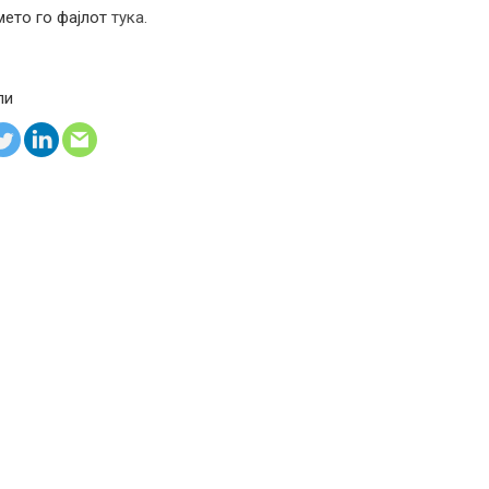
ето го фајлот
тука.
ли