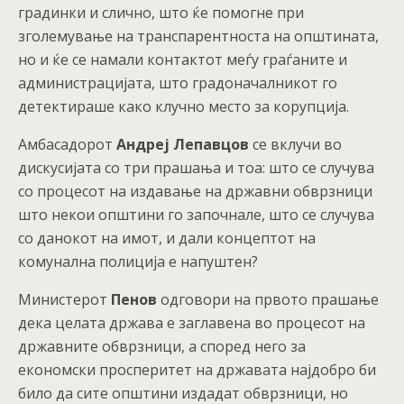
градинки и слично, што ќе помогне при
зголемување на транспарентноста на општината,
но и ќе се намали контактот меѓу граѓаните и
администрацијата, што градоначалникот го
детектираше како клучно место за корупција.
Амбасадорот
Андреј Лепавцов
се вклучи во
дискусијата со три прашања и тоа: што се случува
со процесот на издавање на државни обврзници
што некои општини го започнале, што се случува
со данокот на имот, и дали концептот на
комунална полиција е напуштен?
Министерот
Пенов
одговори на првото прашање
дека целата држава е заглавена во процесот на
државните обврзници, а според него за
економски просперитет на државата најдобро би
било да сите општини издадат обврзници, но