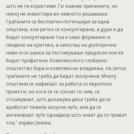
што не ги користиме. Ги знаеме причините, но
никој не инвестира во нивното решавање.
Граѓаните се бесплатен потенцијал за една
општина, кои ретко се консултирани, а дури и да
бидат консултирани тоа е само формално и
сведено на критика, а никогаш на долгорочно
ниво и со шанса за поставување предлози кои ќе
бидат прифатени. Комплексното глобално
општество бара и комплексно владеење, па затоа
граѓаните не треба да бидат исклучени. Многу
општини се нафаќаат за работа со европски
проекти, но кога ќе се соочат со нив, се
откажуваат, што докажува дека треба да се
вработат повеќе искусни луѓе, или да се
ангажираат луѓе однадвор што знаат да го прават
тоа,“ изјави Јанева.