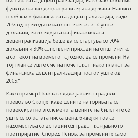
вистинската децентрализација, иако законски сме
функционално децентрализирана држава. Нашиот
проблем е финансиската децентрализација, каде
70% од приходите на општините се сè уште
државни, иако идејата на финансиската
децентрализација беше да се стартува со 70%
државни и 30% сопствени приходи на општините,
а со текот на времето тој однос да се промени. На
тој план сè уште сме на почетокот, иако планот за
финансиска децентрализација постои уште од
2005.“
Како пример Пенов го даде јавниот градски
превоз во Скопје, каде цените на горивата се
повеќекратно зголемени, а цените на билетите сè
уште се со истата ниска цена, бидејќи тоа се
надоместува со дотации од градот кон јавното
претпријатие. Според Пенов, за промените само