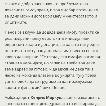
секако е добро запознаен со проблемите на
локалните самоуправи, и тоа е добар потенцијал
за идни можни договори меѓу министерството и
општините.
Пенов се вклучи да додаде дека многу проекти се
реализирани преку европските иницијативи,
европските пари и донации, затоа што ниту една
општина, а ниту пак државата има сила за нешто
такво да направи. “Се гледа дека има финансии од
страната на унијата, но сепак не треба тоа да се
земе здраво за готово, и да мислиме дека така
лесно ќе може да влеземе во унијата, туку треба
уште повеќе да се трудиме за да ги заслужиме
таквите финансии,“ рече Пенов.
Амбасадорот
Хенрик Маркуш
своето излагање го
започна со ставот дека државата го инспирира да