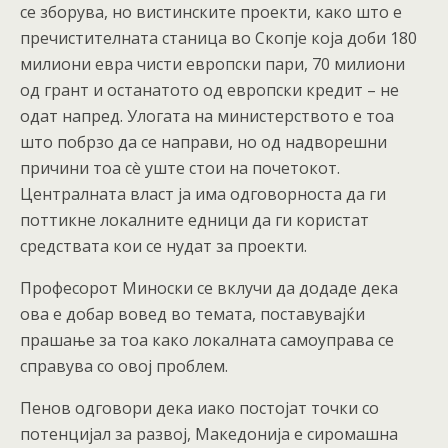
се зборува, но вистинските проекти, како што е
пречистителната станица во Скопје која доби 180
милиони евра чисти европски пари, 70 милиони
од грант и останатото од европски кредит – не
одат напред. Улогата на министерството е тоа
што побрзо да се направи, но од надворешни
причини тоа сè уште стои на почетокот.
Централната власт ја има одговорноста да ги
поттикне локалните едници да ги користат
средствата кои се нудат за проекти.
Професорот Миноски се вклучи да додаде дека
ова е добар вовед во темата, поставувајќи
прашање за тоа како локалната самоуправа се
справува со овој проблем.
Пенов одговори дека иако постојат точки со
потенцијал за развој, Македонија е сиромашна