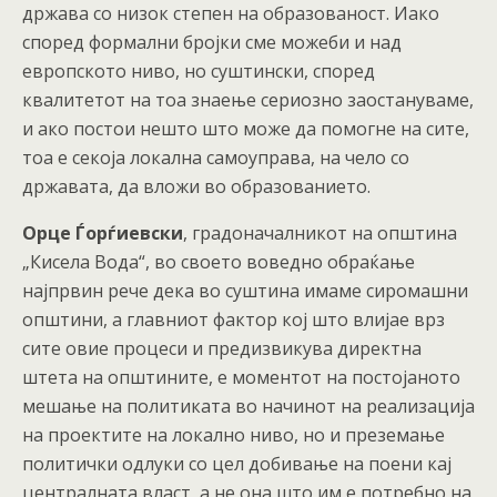
држава со низок степен на образованост. Иако
според формални бројки сме можеби и над
европското ниво, но суштински, според
квалитетот на тоа знаење сериозно заостануваме,
и ако постои нешто што може да помогне на сите,
тоа е секоја локална самоуправа, на чело со
државата, да вложи во образованието.
Орце Ѓорѓиевски
, градоначалникот на општина
„Кисела Вода“, во своето воведно обраќање
најпрвин рече дека во суштина имаме сиромашни
општини, а главниот фактор кој што влијае врз
сите овие процеси и предизвикува директна
штета на општините, е моментот на постојаното
мешање на политиката во начинот на реализација
на проектите на локално ниво, но и преземање
политички одлуки со цел добивање на поени кај
централната власт, а не она што им е потребно на