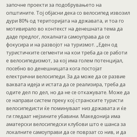
започне проекти за подобрувањето на
општините. Тој објасни дека со велосипед извозил
дури 80% од територијата на државата, и тоа го
мотивирало во контекст на денешната тема да
даде предлог, локалната самоуправа да се
фокусира и на развојот на туризмот. „Еден од
туристичките сегменти на кои треба да се работи
е велосипедизмот, за кој има голем потенцијал,
посебно во денешницата кога постојат
електрични велосипеди. За да може да се развие
ваквата идеја и истата да се реализира, треба да
одите дел по дел, но да не се откажувате. Може да
се направи систем преку кој странските туристи
велосипедисти ќе поминуваат низ државата и ќе
ги гледаат нејзините убавини. Македонија има
аматерски велосипедски клубови што е шанса за
локалните самоуправи да се поврзат со нив, и да