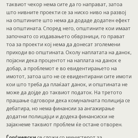
таквиот чекор нема сите да го направат, затоа
што нивните проекти се за ниско ниво на развој
на општините што нема да додаде додатен ефект
на општината. Според него, општините кои имаат
започнато со издавањето обврзници, го прават
тоа за проекти кој нема да донесат зголемени
приходи во општината. Околу наплатата на данок,
појасни дека процентот на наплата на данок е
добар, а проблемот е во евидентирањето на
имотот, затоа што не се евидентирани сите имоти
кои што треба да плаќаат данок, и општината не
може да дојде до таквиот податок. На третото
прашање одговори дека комуналната полиција се
дебатира, но нема финансии за ангажирање
додатни полицајци и додека финансиски не
зајакнеме таквиот проблем ќе остане отворен.
Ѓорѓиевски
се сложи со министерот за