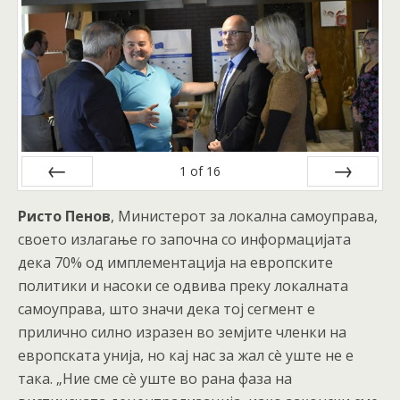
1
of
16
Prev
Next
Ристо Пенов
, Министерот за локална самоуправа,
своето излагање го започна со информацијата
дека 70% од имплементација на европските
политики и насоки се одвива преку локалната
самоуправа, што значи дека тој сегмент е
прилично силно изразен во земјите членки на
европската унија, но кај нас за жал сè уште не е
така. „Ние сме сè уште во рана фаза на