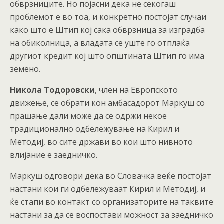
обврзниците. Но појасни дека не секогаш
проблемот е во тоа, и конкретно постојат случаи
како што е Штип кој сака обврзница за изградба
на обиколница, а владата се уште го отплаќа
другиот кредит кој што општината Штип го има
земено.
Никола Тодоровски
, член на Европското
движење, се обрати кон амбасадорот Маркуш со
прашање дали може да се одржи некое
традиционално одбележување на Кирил и
Методиј, во сите држави во кои што нивното
влијание е заедничко.
Маркуш одговори дека во Словачка веќе постојат
настани кои ги одбележуваат Кирил и Методиј, и
ќе стапи во контакт со организаторите на таквите
настани за да се воспостави можност за заедничко