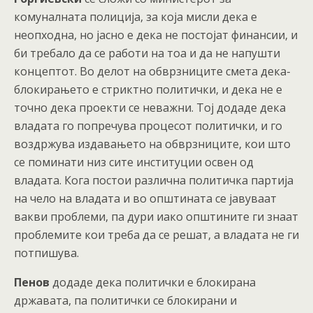
комуналната полиција, за која мисли дека е
неопходна, но јасно е дека не постојат финансии, и
би требало да се работи на тоа и да не напушти
концептот. Во делот на обврзниците смета дека-
блокирањето е стриктно политички, и дека не е
точно дека проекти се неважни. Тој додаде дека
владата го попречува процесот политички, и го
воздржува издавањето на обврзниците, кои што
се поминати низ сите институции освен од
владата. Кога постои различна политичка партија
на чело на владата и во општината се јавуваат
вакви проблеми, па дури иако општините ги знаат
проблемите кои треба да се решат, а владата не ги
потпишува.
Пенов
додаде дека политички е блокирана
државата, па политички се блокирани и