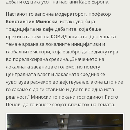
дебати од циклусот на настани Кафе Европа.
Настанот го започна модераторот, професор
Константин Миноски
, истакнувајќи ја
традицијата на кафе дебатите, која беше
прекината само од КОВИД кризата. Денешната
тема е врзана за локалните иницијативи и
глобалните чекори, која е добро да се дискутира
во порелаксирана средина. „Значењето на
локалната заедница е големо, но помеѓу
централната власт и локалната средина се
чувствува расчекор во дејствување, а она што ние
го сакаме е да ги ставиме и двете во една иста
реалност.“ Миноски го покани господинот Ристо
Пенов, да го изнесе својот впечаток на темата.