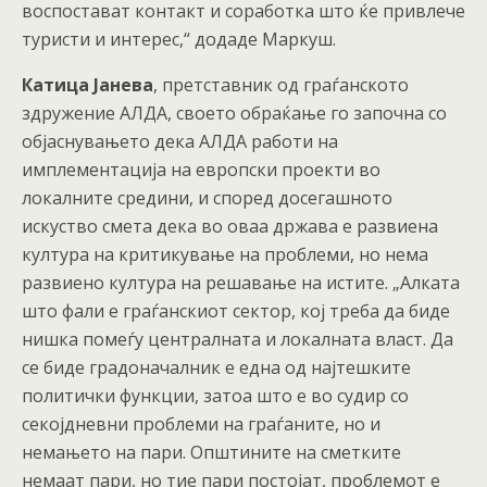
воспостават контакт и соработка што ќе привлече
туристи и интерес,“ додаде Маркуш.
Катица Јанева
, претставник од граѓанското
здружение АЛДА, своето обраќање го започна со
објаснувањето дека АЛДА работи на
имплементација на европски проекти во
локалните средини, и според досегашното
искуство смета дека во оваа држава е развиена
култура на критикување на проблеми, но нема
развиено култура на решавање на истите. „Алката
што фали е граѓанскиот сектор, кој треба да биде
нишка помеѓу централната и локалната власт. Да
се биде градоначалник е една од најтешките
политички функции, затоа што е во судир со
секојдневни проблеми на граѓаните, но и
немањето на пари. Општините на сметките
немаат пари, но тие пари постојат, проблемот е