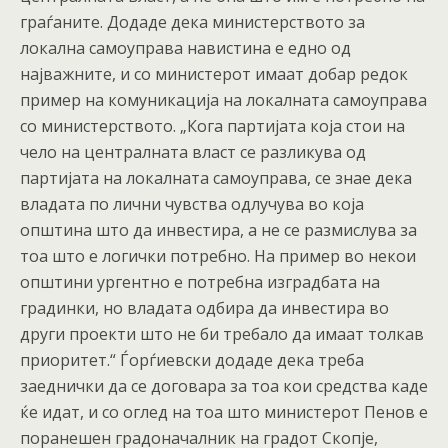
граѓаните. Додаде дека министерството за
локална самоуправа навистина е едно од
најважните, и со министерот имаат добар редок
пример на комуникација на локалната самоуправа
со министерството. „Кога партијата која стои на
чело на централната власт се разликува од
партијата на локалната самоуправа, се знае дека
владата по лични чувства одлучува во која
општина што да инвестира, а не се размислува за
тоа што е логички потребно. На пример во некои
општини ургентно е потребна изградбата на
градинки, но владата одбира да инвестира во
други проекти што не би требало да имаат толкав
приоритет.“ Ѓорѓиевски додаде дека треба
заеднички да се договара за тоа кои средства каде
ќе идат, и со оглед на тоа што министерот Пенов е
поранешен градоначалник на градот Скопје,