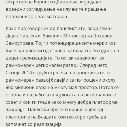
секретар на Европско Движење, која даде
воведни согледувања на клучните прашања
поврзани со оваа материја.
Како прв говорник од панелистите, збор зема Г.
Дејан Павлески, Заменик Министер за Локална
Самоуправа. Тој ги потенцираше сите мерки кои
биле направени од страна на владата во однос на
децентрализацијата. Го истакна законот за
рамномерен регионален развој. Според него,
Скопје 2014 е грубо кршење на принципите за
рамномерен развој бидејќи се потрошени околу
800 милиони евра на многу мал простор. Потоа се
осврна и на работата и улогата на регионалните
совети кои ги гледа како многу добра платформа.
За крај, Г. Павлески презентираше и дел од
плановите на Владата кои наскоро треба да
започнат со реализација.