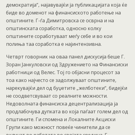
демократија“, најавувајќи ја публикацијата која ќе
биде во доменот на финансиското работење на
општините. Г-ѓа Димитровска се осврна и на
општинската соработка, односно колку
општините соработуваат меѓу себе и во кои
полиња таа соработка е најинтензивна.
Четврт говорник на оваа панел дискусија беше Г.
Зоран Јанкуловски од Здружението на Финансиски
работници од Велес. Тој го објасни процесот за
тоа како најчесто се задолжуваат општините,
нарекувајќи дел од буџетите „желботеки“, бидејќи
не соодветсвуваат со реалните можности.
Недоволната финансиска децентрализација ја
продлабочува дупката во која паѓаат голем дел од
општините. Ги спомена и Локалните Акциски
Групи како можност повеќе чинители да се