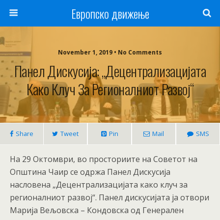
Европско движење
November 1, 2019 • No Comments
Панел Дискусија: „Децентрализацијата
Како Клуч За Регионалниот Развој“
Share
Tweet
Pin
Mail
SMS
На 29 Октомври, во просториите на Советот на
Општина Чаир се одржа Панел Дискусија
насловена „Децентрализацијата како клуч за
регионалниот развој“. Панел дискусијата ја отвори
Марија Вељовска – Кондовска од Генерален