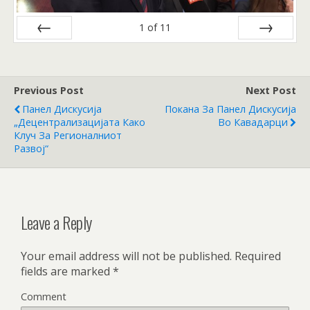
1
of
11
Prev
Next
Previous Post
Next Post
Панел Дискусија
Покана За Панел Дискусија
„Децентрализацијата Како
Во Кавадарци
Клуч За Регионалниот
Развој“
Leave a Reply
Your email address will not be published.
Required
fields are marked
*
Comment