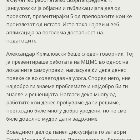
вклучат во работата во својата средина. Г.
Јанкуловски ја објасни и публикацијата дел од
проектот, презентирајќи 5 од препораките кои ќе
произлезат од истата. Исто така најави и веб
апликација за поголема достапност на
податоците.
Александар Кржаловски беше следен говорник. Тој
ја презентираше работата на МЦМС во однос на
локалните самоуправи, нагласувајќи дека денес
повеќе се во советодавна улога. Според него, ние
најдобро ги знаеме проблемите и најдобро би ги
знаеле и решенијата. Нагласи дека многу од
работите кои денес пробуваме да ги решиме,
претходно биле многу добро уредени, но не сме
биле доволно мудри да ги задржиме.
Воведниот дел од панел дискусијата го затвори