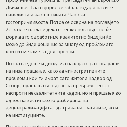
Проф. Милева Ѓуровска, Претседател ан Европско
Движење. Таа најпрво се забклагодари на сите
панелисти и на општината Чаир за
гостопримливоста. Потоа се осврна на поглавјето
22, за кое нагласи дека е тешко поглавје, но ќе
мора да го одработиме квалитетно бидејќи ќе
може да биде решение за многу од проблемите
кои ги сметаме за долгорочни.
Потоа следеше и дискусија на која се разговараше
на низа прашања, како административните
проблеми кои ги имаат сите жители надвор од
Скопје, прашања во однос на превработеност
наспроти неквалитетните кадри, но и прашања во
однос на вистинското разбирање на
децентрализацијата од страна на граѓаните, но и
на институциите.