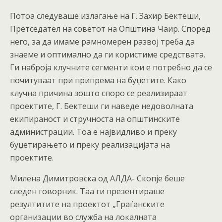
Потоа следуваше излагање на Г. Захир Бектеши,
Претседател на советот на Општина Чаир. Според
него, за да имаме рамномерен развој треба да
знаеме и оптимално да ги користиме средствата.
Ги наброја клучните сегменти кои е потребно да се
почитуваат при припрема на буџетите. Како
клучна причина зошто споро се реализираат
проектите, Г. Бектеши ги наведе недоволната
екипираност и стручноста на општинските
администрации. Тоа е највидливо и преку
буџетирањето и преку реализацијата на
проектите.
Милена Димитровска од АЛДА- Скопје беше
следен говорник. Таа ги презентираше
резултитите на проектот „Граѓанските
организации во служба на локалната