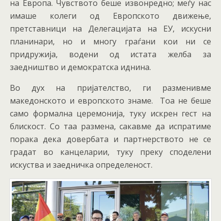
на Европа. Чувството беше извонредно; меѓу нас
имаше колеги од Европското движење,
претставници на Делегацијата на ЕУ, искусни
планинари, но и многу граѓани кои ни се
придружија, водени од истата желба за
заедништво и демократска иднина.
Во дух на пријателство, ги разменивме
македонското и европското знаме. Тоа не беше
само формална церемонија, туку искрен гест на
блискост. Со таа размена, сакавме да испратиме
порака дека довербата и партнерството не се
градат во канцеларии, туку преку споделени
искуства и заедничка определеност.