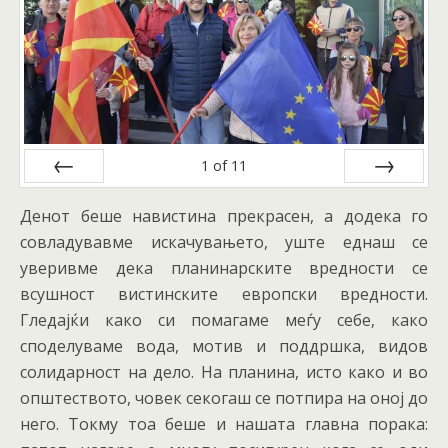
1
of
11
Prev
Next
Денот беше навистина прекрасен, а додека го
совладувавме искачувањето, уште еднаш се
уверивме дека планинарските вредности се
всушност вистинските европски вредности.
Гледајќи како си помагаме меѓу себе, како
споделуваме вода, мотив и поддршка, видов
солидарност на дело. На планина, исто како и во
општеството, човек секогаш се потпира на оној до
него. Токму тоа беше и нашата главна порака: