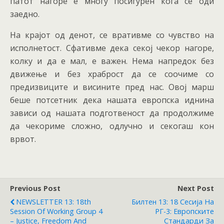
патот нагоре е многу посигурен кога се оди
заедно.
На крајот од денот, се вративме со чувство на
исполнетост. Сфативме дека секој чекор нагоре,
колку и да е мал, е важен. Нема напредок без
движење и без храброст да се соочиме со
предизвиците и висините пред нас. Овој марш
беше потсетник дека нашата европска иднина
зависи од нашата подготвеност да продолжиме
да чекориме сложно, одлучно и секогаш кон
врвот.
Previous Post
Next Post
NEWSLETTER 13: 18th
Билтен 13: 18 Сесија На
Session Of Working Group 4
РГ-3: Европските
– Justice, Freedom And
Стандарди За