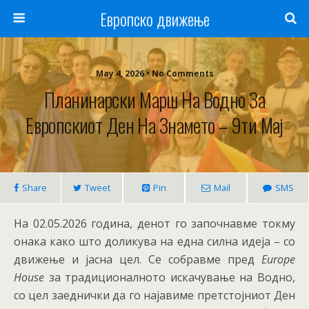
Европско движење
May 4, 2026 • No Comments
Планинарски Марш На Водно За
Европскиот Ден На Знамето – 9ти Мај
Share
Tweet
Pin
Mail
SMS
На 02.05.2026 година, денот го започнавме токму
онака како што доликува на една силна идеја – со
движење и јасна цел. Се собравме пред
Europe
House
за традиционалното искачување на Водно,
со цел заеднички да го најавиме претстојниот Ден