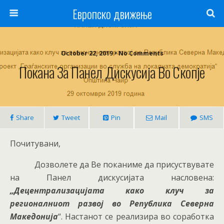
Европско движење
October 22, 2019 • No Comments
Покана За Панел Дискусија Во Скопје
Share
Tweet
Pin
Mail
SMS
Почитувани,
Дозволете да Ве поканиме да присуствувате
на Панел дискусијата насловена:
„Децентрализацијата како клуч за
регионалниот развој во Република Северна
Македонија
“. Настанот се реализира во соработка