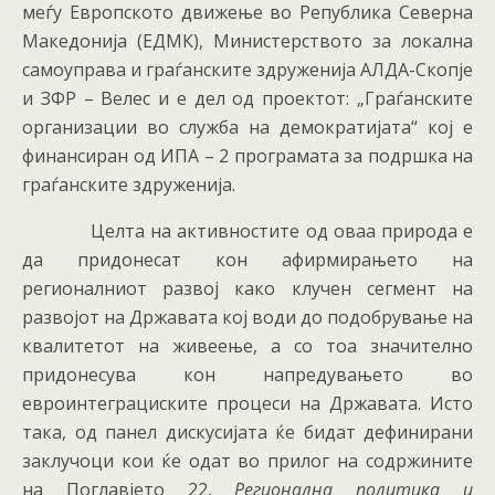
меѓу Европското движење во Република Северна
Македонија (ЕДМК), Министерството за локална
самоуправа и граѓанските здруженија АЛДА-Скопје
и ЗФР – Велес и е дел од проектот: „Граѓанските
организации во служба на демократијата“ кој е
финансиран од ИПА – 2 програмата за подршка на
граѓанските здруженија.
Целта на активностите од оваа природа е
да придонесат кон афирмирањето на
регионалниот развој како клучен сегмент на
развојот на Државата кој води до подобрување на
квалитетот на живеење, а со тоа значително
придонесува кон напредувањето во
евроинтеграциските процеси на Државата. Исто
така, од панел дискусијата ќе бидат дефинирани
заклучоци кои ќе одат во прилог на содржините
на Поглавјето 22,
Регионална политика и