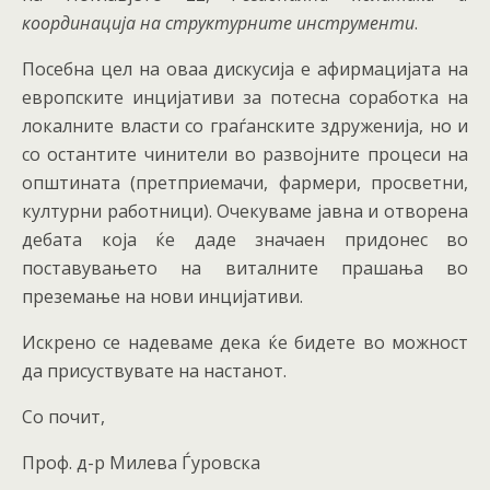
координација на структурните инструменти
.
Посебна цел на оваа дискусија е афирмацијата на
европските инцијативи за потесна соработка на
локалните власти со граѓанските здруженија, но и
со остантите чинители во развојните процеси на
општината (претприемачи, фармери, просветни,
културни работници). Очекуваме јавна и отворена
дебата која ќе даде значаен придонес во
поставувањето на виталните прашања во
преземање на нови инцијативи.
Искрено се надеваме дека ќе бидете во можност
да присуствувате на настанот.
Со почит,
Проф. д-р Милева Ѓуровска