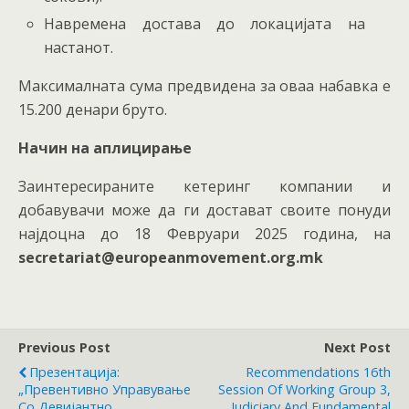
Навремена достава до локацијата на
настанот.
Максималната сума предвидена за оваа набавка е
15.200 денари бруто.
Начин на аплицирање
Заинтересираните кетеринг компании и
добавувачи може да ги достават своите понуди
најдоцна до 18 Февруари 2025 година, на
secretariat@europeanmovement.org.mk
Previous Post
Next Post
Презентација:
Recommendations 16th
„Превентивно Управување
Session Of Working Group 3,
Со Девијантно
Judiciary And Fundamental