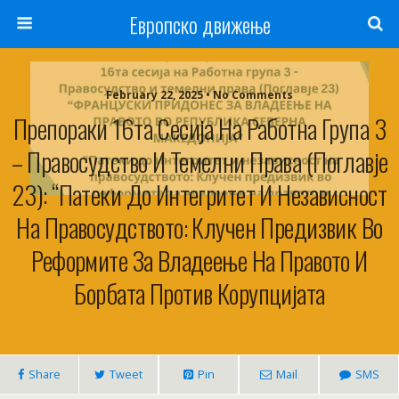
Европско движење
February 22, 2025 • No Comments
Препораки 16та Сесија На Работна Група 3
– Правосудство И Темелни Права (Поглавје
23): “Патеки До Интегритет И Независност
На Правосудството: Клучен Предизвик Во
Реформите За Владеење На Правото И
Борбата Против Корупцијата
Share
Tweet
Pin
Mail
SMS