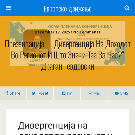
Европско движење
December 17, 2025 • No Comments
Презентација – „Дивергенција На Доходот
Во Регионот И Што Значи Таа За Нас?“
Драган Тевдовски
Share
Tweet
Pin
Mail
SMS