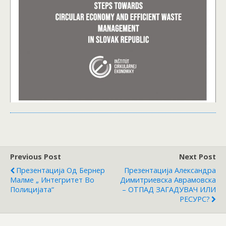
Previous Post
Next Post
Презентација Од Бернер
Презентација Александра
Малме „ Интегритет Во
Димитриевска Аврамовска
Полицијата“
– ОТПАД ЗАГАДУВАЧ ИЛИ
РЕСУРС?