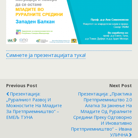
Симнете ја презентацијата тука!
Previous Post
Next Post
Презентација:
Презентација: „Практика
„Руралниот Развој И
Претприемништво 2.0
Можностите На Младите
Алатка За Јакнење На
За Претприемништво“ –
Младите Од Руралните
ЕМЕЉ ТУНА
Средини Преку Одговорно
И Иновативно
Претприемништво“ – Ивана
УЛИЧНА