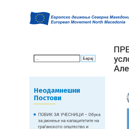
ПРЕ
усл
Search
for:
Але
Неодамнешни
Постови
ПОВИК ЗА УЧЕСНИЦИ – Обука
за јакнење на капацитетите на
граѓанското општество и