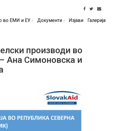
о во ЕМИ и ЕУ
Документи
Изјави
Галерија
елски производи во
– Ана Симоновска и
а