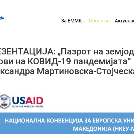
За ЕММК
Проекти
Актуелн
ЗЕНТАЦИЈА: „Пазрот на земјод
ови на КОВИД-19 пандемијата“ 
ксандра Мартиновска-Стојческ