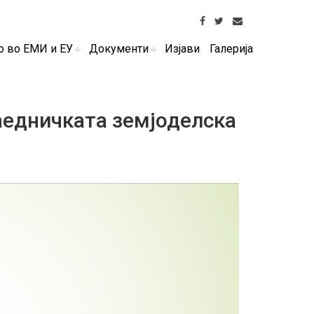
о во ЕМИ и ЕУ
Документи
Изјави
Галерија
аедничката земјоделска