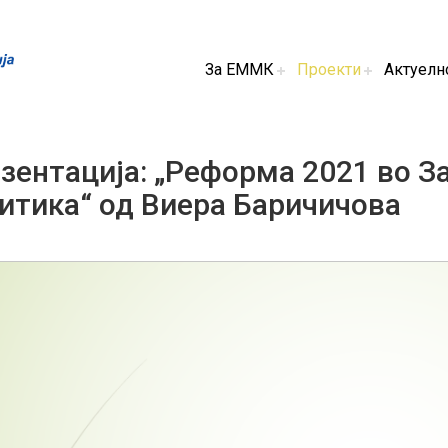
За ЕММК
Проекти
Актуелн
зентација: „Реформа 2021 во З
итика“ од Виера Баричичова