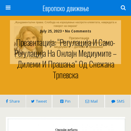
Европско движење
July 25, 2023 • No Comments
Презентација: “Регулација И Само-
Регулација На Онлајн Медиумите –
Дилеми И Прашања” Од Снежана
Трпевска
Share
Tweet
Pin
Mail
SMS