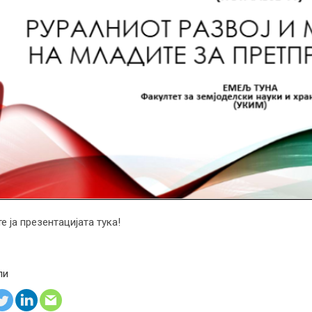
е ја презентацијата тука!
ли