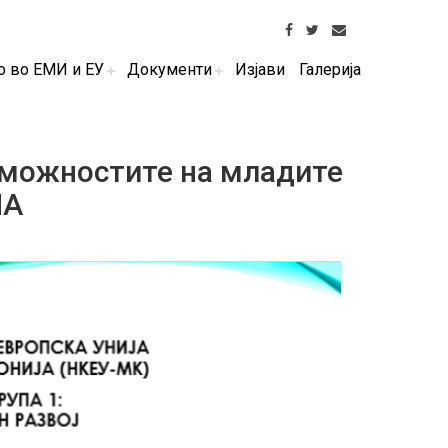
о во ЕМИ и ЕУ
Документи
Изјави
Галерија
и можностите на младите
НА