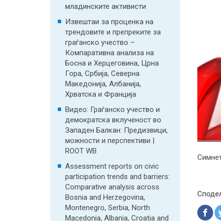
младинските активисти
Извештаи за проценка на
трендовите и препреките за
граѓанско учество –
Компаративна анализа на
Босна и Херцеговина, Црна
Гора, Србија, Северна
Македонија, Албанија,
Хрватска и Франција
Видео: Граѓанско учество и
демократска вклученост во
Западен Балкан: Предизвици,
можности и перспективи |
ROOT WB
Симнет
Assessment reports on civic
participation trends and barriers:
Comparative analysis across
Споде
Bosnia and Herzegovina,
Montenegro, Serbia, North
Macedonia, Albania, Croatia and