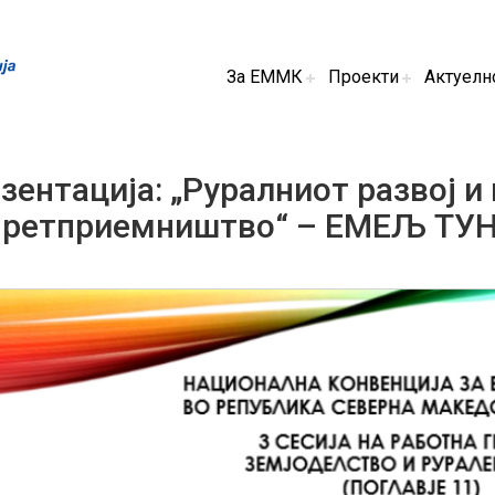
За ЕММК
Проекти
Актуелн
зентација: „Руралниот развој 
претприемништво“ – ЕМЕЉ ТУ