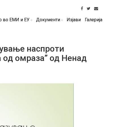
о во ЕМИ и ЕУ
Документи
Изјави
Галерија
зување наспроти
а од омраза” од Ненад