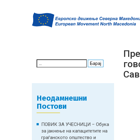
Пре
гов
Search
for:
Сав
Неодамнешни
Постови
ПОВИК ЗА УЧЕСНИЦИ – Обука
за јакнење на капацитетите на
граѓанското општество и