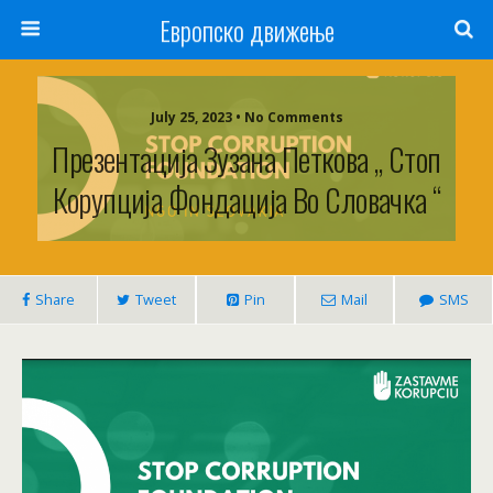
Европско движење
July 25, 2023 • No Comments
Презентација Зузана Петкова „ Стоп
Корупција Фондација Во Словачка “
Share
Tweet
Pin
Mail
SMS