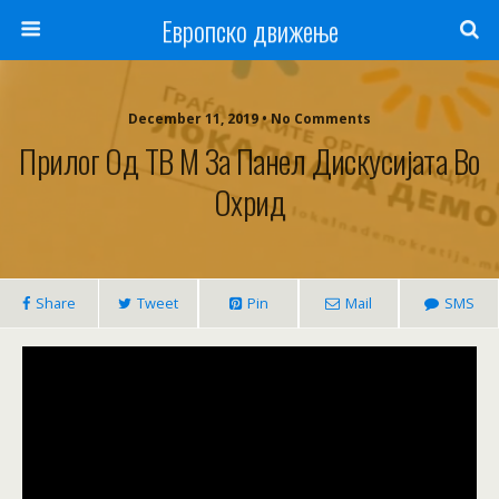
Европско движење
December 11, 2019 • No Comments
Прилог Од ТВ М За Панел Дискусијата Во
Охрид
Share
Tweet
Pin
Mail
SMS