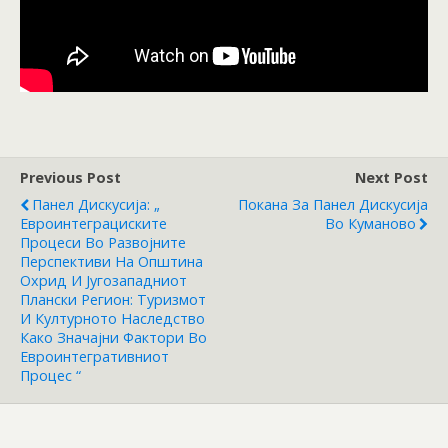
Previous Post
Next Post
Панел Дискусија: „
Покана За Панел Дискусија
Евроинтеграциските
Во Куманово
Процеси Во Развојните
Перспективи На Општина
Охрид И Југозападниот
Плански Регион: Туризмот
И Културното Наследство
Како Значајни Фактори Во
Евроинтегративниот
Процес “