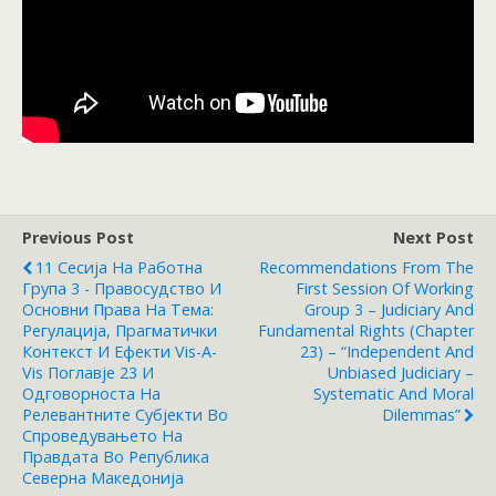
Previous Post
Next Post
11 Сесија На Работна
Recommendations From The
Група 3 - Правосудство И
First Session Of Working
Основни Права На Тема:
Group 3 – Judiciary And
Регулација, Прагматички
Fundamental Rights (Chapter
Контекст И Ефекти Vis-A-
23) – “Independent And
Vis Поглавје 23 И
Unbiased Judiciary –
Одговорноста На
Systematic And Moral
Релевантните Субјекти Во
Dilemmas”
Спроведувањето На
Правдата Во Република
Северна Македонија