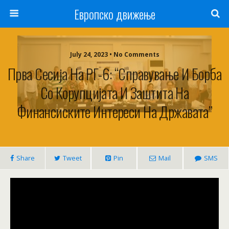
Европско движење
July 24, 2023 • No Comments
Прва Сесија На РГ-6: “Справување И Борба
Со Корупцијата И Заштита На
Финансиските Интереси На Државата”
Share
Tweet
Pin
Mail
SMS