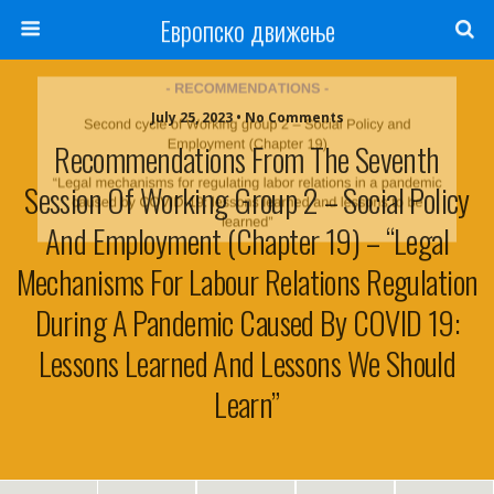
Европско движење
July 25, 2023 • No Comments
Recommendations From The Seventh
Session Of Working Group 2 – Social Policy
And Employment (Chapter 19) – “Legal
Mechanisms For Labour Relations Regulation
During A Pandemic Caused By COVID 19:
Lessons Learned And Lessons We Should
Learn”