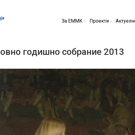
За ЕММК
Проекти
Актуелн
овно годишно собрание 2013