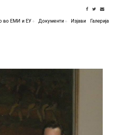
о во ЕМИ и ЕУ
Документи
Изјави
Галерија