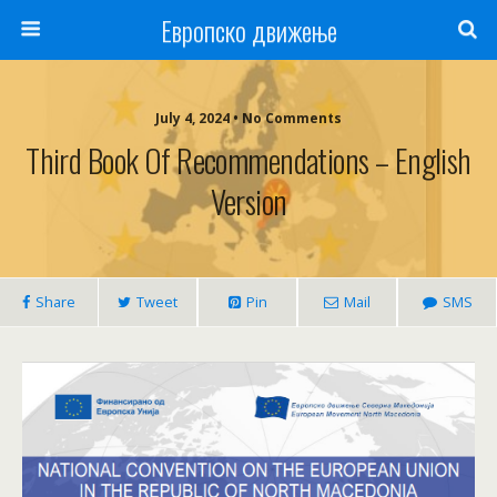
Европско движење
July 4, 2024 • No Comments
Third Book Of Recommendations – English
Version
Share
Tweet
Pin
Mail
SMS