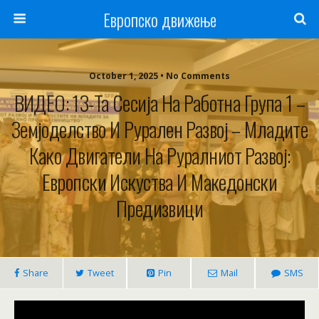
Европско движење
October 1, 2025 • No Comments
ВИДЕО: 13-Та Сесија На Работна Група 1 –
Земјоделство И Рурален Развој – Младите
Како Двигатели На Руралниот Развој:
Европски Искуства И Македонски
Предизвици
Share
Tweet
Pin
Mail
SMS