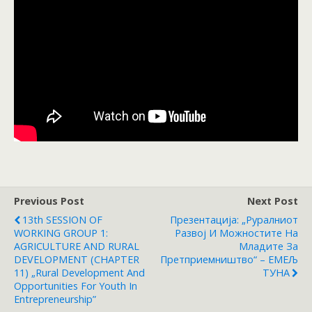
Previous Post
Next Post
13th SESSION OF
Презентација: „Руралниот
WORKING GROUP 1:
Развој И Можностите На
AGRICULTURE AND RURAL
Младите За
DEVELOPMENT (CHAPTER
Претприемништво“ – ЕМЕЉ
11) „Rural Development And
ТУНА
Opportunities For Youth In
Entrepreneurship”