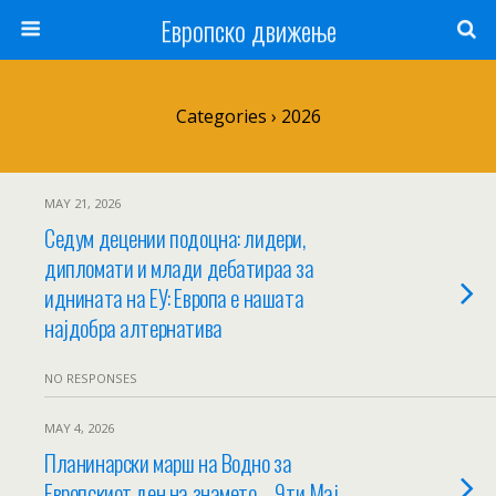
Европско движење
Categories ›
2026
MAY 21, 2026
Седум децении подоцна: лидери,
дипломати и млади дебатираа за
иднината на ЕУ: Европа е нашата
најдобра алтернатива
NO RESPONSES
MAY 4, 2026
Планинарски марш на Водно за
Европскиот ден на знамето – 9ти Мај