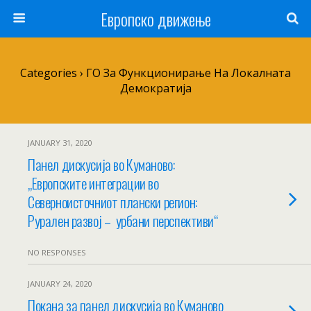
Европско движење
Categories ›
ГО За Функционирање На Локалната
Демократија
JANUARY 31, 2020
Панел дискусија во Куманово:
„Европските интеграции во
Северноисточниот плански регион:
Рурален развој – урбани перспективи“
NO RESPONSES
JANUARY 24, 2020
Покана за панел дискусија во Куманово