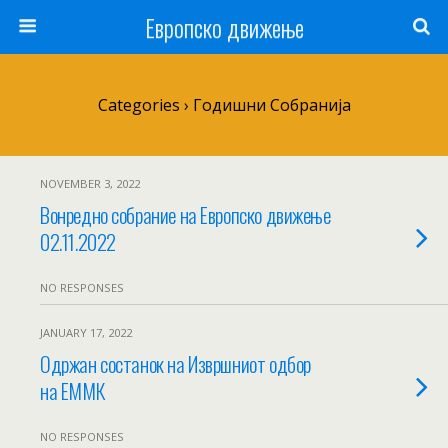
Европско движење
Categories ›
Годишни Собранија
NOVEMBER 3, 2022
Вонредно собрание на Европско движење
02.11.2022
NO RESPONSES
JANUARY 17, 2022
Одржан состанок на Извршниот одбор
на ЕММК
NO RESPONSES