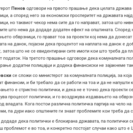
терот
Пенов
одговори на првото прашање дека целата држава е
ици, а според него за економски просперитет на државата нај
ици, но таквиот чекор нема сите да го направат, затоа што нивн
ите што нема да додаде додатен ефект на општината. Според н
њето обврзници, го прават тоа за проекти кој нема да донесат
ата на данок, појасни дека процентот на наплата на данок е д
, затоа што не се евидентирани сите имоти кои што треба да п
т податок. На третото прашање одговори дека комуналната пол
рање додатни полицајци и додека финансиски не зајакнеме так
евски
се сложи со министерот за комуналната полиција, за која 
ат финансии, и би требало да се работи на тоа и да не напушти
ањето е стриктно политички, и дека не е точно дека проекти с
ува процесот политички, и го воздржува издавањето на обврзни
од владата. Кога постои различна политичка партија на чело на 
ми, па дури иако општините ги знаат проблемите кои треба да с
додаде дека политички е блокирана државата, па политички се
ш проблемот е во тоа, и конкретно постојат случаи како што е 