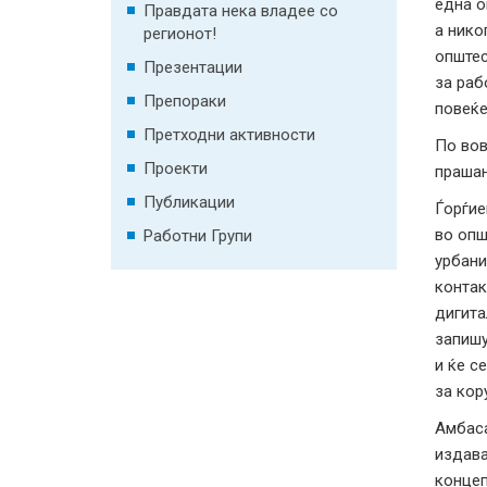
една о
Правдата нека владее со
а нико
регионот!
општес
Презентации
за раб
Препораки
повеќе
Претходни активности
По вов
Проекти
прашањ
Публикации
Ѓорѓие
во опш
Работни Групи
урбани
контак
дигита
запишу
и ќе с
за кор
Амбас
издава
концеп