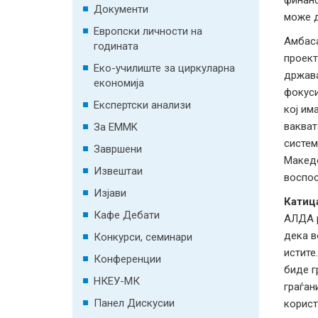
финанс
Документи
може д
Европски личности на
Амбас
годината
проект
Еко-училиште за циркуларна
држава
економија
фокуси
Експертски анализи
кој им
вакват
За EMMK
систем
Завршени
Македо
Извештаи
воспос
Изјави
Катиц
Кафе Дебати
АЛДА р
дека в
Конкурси, семинари
истите
Конференции
биде г
НКЕУ-МК
граѓан
Панел Дискусии
корист