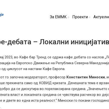
За ЕММК
Проекти
Актуелн
е-дебата – Локални иницијатив
мај 2023, во Кафе бар Тренд се одржа кафе дебата со наслов „Л
зација на Европско Движење на Република Северна Македонија,
 од циклусот на настани Кафе Европа.
от го започна модераторот, професор
Константин Миноски
, 
еше прекината само од КОВИД кризата. Денешната тема е врзана
 добро да се дискутира во порелаксирана средина. „Значењето 
лната власт и локалната средина се чувствува расчекор во дејс
е и двете во една иста реалност.“ Миноски го покани господино
.