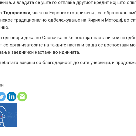
ница, а владата се уште го отплаќа другиот кредит кој што опш
а Тодоровски
, член на Европското движење, се обрати кон а
некое традиционално одбележување на Кирил и Методиј, во сит
чко.
 одговори дека во Словачка веќе постојат настани кои ги одбе
т со организаторите на таквите настани за да се воспостави м
ање заеднички настани во иднината.
ебатата заврши со благодарност до сите учесници, и продолжи 
ли