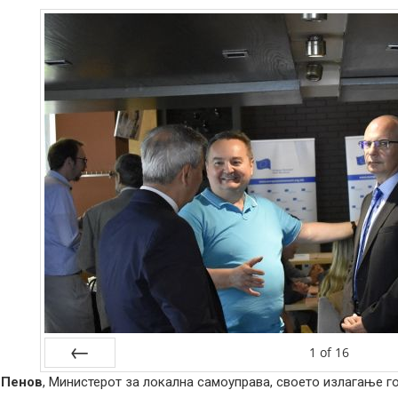
1
of
16
 Пенов
, Министерот за локална самоуправа, своето излагање г
Prev