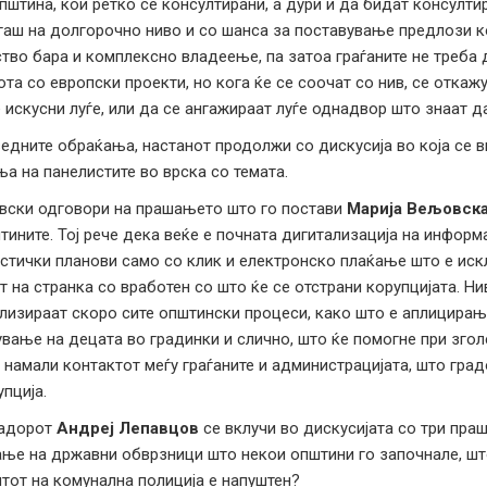
пштина, кои ретко се консултирани, а дури и да бидат консулти
гаш на долгорочно ниво и со шанса за поставување предлози к
тво бара и комплексно владеење, па затоа граѓаните не треба 
ота со европски проекти, но кога ќе се соочат со нив, се отка
 искусни луѓе, или да се ангажираат луѓе однадвор што знаат да 
едните обраќања, настанот продолжи со дискусија во која се в
а на панелистите во врска со темата.
вски одговори на прашањето што го постави
Марија Вељовск
тините. Тој рече дека веќе е почната дигитализација на инфор
стички планови само со клик и електронско плаќање што е иск
т на странка со вработен со што ќе се отстрани корупцијата. Ни
лизираат скоро сите општински процеси, како што е аплицирањ
вање на децата во градинки и слично, што ќе помогне при зго
е намали контактот меѓу граѓаните и администрацијата, што гр
упција.
адорот
Андреј Лепавцов
се вклучи во дискусијата со три праш
ње на државни обврзници што некои општини го започнале, што
тот на комунална полиција е напуштен?