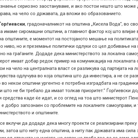
 знаење сериозно заостануваме, и ако постои нешто што може д
рава, на чело со државата, да вложи во образованието.
Ѓорѓиевски
, градоначалникот на општина „Кисела Вода“, во св
а имаме сиромашни општини, а главниот фактор кој што влијае 
на општините, е моментот на постојаното мешање на политиката
о ниво, но и преземање политички одлуки со цел добивање на по
но на граѓаните. Додаде дека министерството за локална самоу
ерот имаат добар редок пример на комуникација на локалната с
тои на чело на централната власт се разликува од партијата на 
чувства одлучува во која општина што да инвестира, а не се раз
 во некои општини ургентно е потребна изградбата на градинки
и што не би требало да имаат толкав приоритет.“ Ѓорѓиевски д
и средства каде ќе идат, и со оглед на тоа што министерот Пен
 е добро запознаен со проблемите на локалните самоуправи, и
инистерството и општините.
се вклучи да додаде дека многу проекти се реализирани преку 
и, затоа што ниту една општина, а ниту пак државата има сила 