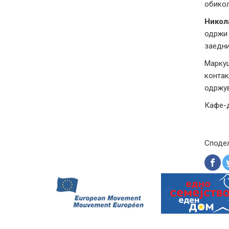
обикол
Никол
одржи 
заедни
Маркуш
контак
одржув
Кафе-д
Споде