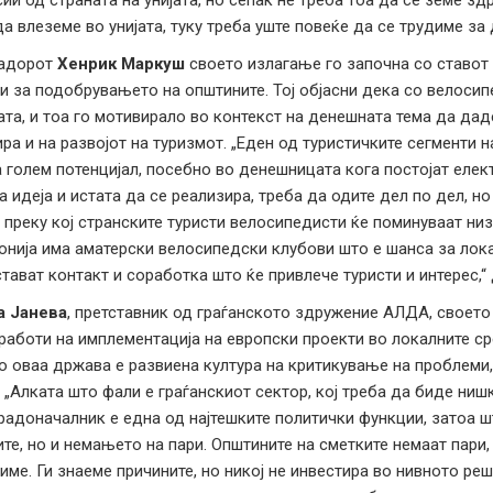
ии од страната на унијата, но сепак не треба тоа да се земе зд
а влеземе во унијата, туку треба уште повеќе да се трудиме за 
адорот
Хенрик Маркуш
своето излагање го започна со ставот
и за подобрувањето на општините. Тој објасни дека со велосип
та, и тоа го мотивирало во контекст на денешната тема да дад
ра и на развојот на туризмот. „Еден од туристичките сегменти н
а голем потенцијал, посебно во денешницата кога постојат еле
а идеја и истата да се реализира, треба да одите дел по дел, н
 преку кој странските туристи велосипедисти ќе поминуваат низ 
нија има аматерски велосипедски клубови што е шанса за локал
тават контакт и соработка што ќе привлече туристи и интерес,
а Јанева
, претставник од граѓанското здружение АЛДА, своет
аботи на имплементација на европски проекти во локалните ср
о оваа држава е развиена култура на критикување на проблеми,
. „Алката што фали е граѓанскиот сектор, кој треба да биде ниш
радоначалник е една од најтешките политички функции, затоа ш
ите, но и немањето на пари. Општините на сметките немаат пари, 
име. Ги знаеме причините, но никој не инвестира во нивното реш