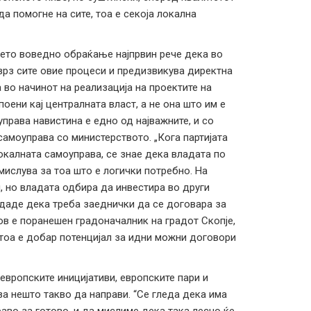
а помогне на сите, тоа е секоја локална
оето воведно обраќање најпрвин рече дека во
врз сите овие процеси и предизвикува директна
 во начинот на реализација на проектите на
ени кај централната власт, а не она што им е
права навистина е едно од најважните, и со
амоуправа со министерството. „Кога партијата
локалната самоуправа, се знае дека владата по
мислува за тоа што е логички потребно. На
, но владата одбира да инвестира во други
одаде дека треба заеднички да се договара за
ов е поранешен градоначалник на градот Скопје,
 тоа е добар потенцијал за идни можни договори
европските иницијативи, европските пари и
за нешто такво да направи. “Се гледа дека има