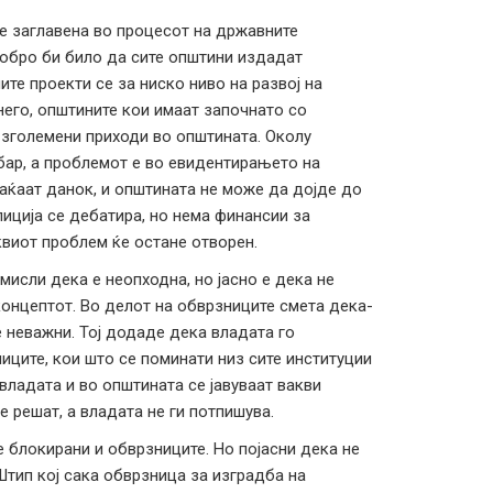
 заглавена во процесот на државните
добро би било да сите општини издадат
ите проекти се за ниско ниво на развој на
его, општините кои имаат започнато со
 зголемени приходи во општината. Околу
обар, а проблемот е во евидентирањето на
лаќаат данок, и општината не може да дојде до
иција се дебатира, но нема финансии за
виот проблем ќе остане отворен.
мисли дека е неопходна, но јасно е дека не
 концептот. Во делот на обврзниците смета дека-
е неважни. Тој додаде дека владата го
ците, кои што се поминати низ сите институции
владата и во општината се јавуваат вакви
е решат, а владата не ги потпишува.
 блокирани и обврзниците. Но појасни дека не
Штип кој сака обврзница за изградба на