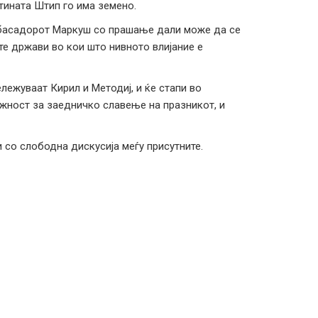
тината Штип го има земено.
мбасадорот Маркуш со прашање дали може да се
е држави во кои што нивното влијание е
лежуваат Кирил и Методиј, и ќе стапи во
ожност за заедничко славење на празникот, и
со слободна дискусија меѓу присутните.