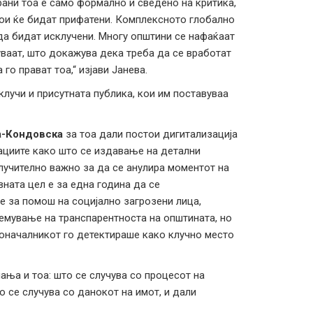
рани тоа е само формално и сведено на критика,
ои ќе бидат прифатени. Комплексното глобално
да бидат исклучени. Многу општини се нафаќаат
жуваат, што докажува дека треба да се вработат
го прават тоа,“ изјави Јанева.
клучи и присутната публика, кои им поставуваа
а-Кондовска
за тоа дали постои дигитализација
мациите како што се издавање на детални
лучително важно за да се анулира моментот на
вната цел е за една година да се
е за помош на социјално загрозени лица,
лемување на транспарентноста на општината, но
адоначалникот го детектираше како клучно место
ања и тоа: што се случува со процесот на
 се случува со данокот на имот, и дали