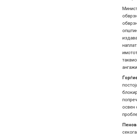
Минис
обврзн
обврзн
општин
издава
наплат
имотот
таквио
ангажи
Ѓорѓи
постој
блокир
попреч
освен 
пробле
Пенов
секога