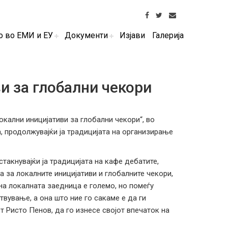
о во ЕМИ и ЕУ
Документи
Изјави
Галерија
и за глобални чекори
окални иницијативи за глобални чекори“, во
 продолжувајќи ја традицијата на организирање
истакнувајќи ја традицијата на кафе дебатите,
 за локалните иницијативи и глобалните чекори,
на локалната заедница е големо, но помеѓу
твување, а она што ние го сакаме е да ги
т Ристо Пенов, да го изнесе својот впечаток на