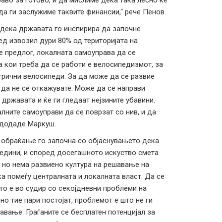
раво за готово, и да мислиме дека така лесно ќе
да ги заслужиме таквите финансии,“ рече Пенов.
 дека државата го инспирира да започне
ед извозил дури 80% од територијата на
е предлог, локалната самоуправа да се
а кои треба да се работи е велосипедизмот, за
ктрични велосипеди. За да може да се развие
о да не се откажувате. Може да се направи
државата и ќе ги гледаат нејзините убавини.
ните самоуправи да се поврзат со нив, и да
“ додаде Маркуш.
о обраќање го започна со објаснувањето дека
едини, и според досегашното искуство смета
 но нема развиено култура на решавање на
ка помеѓу централната и локалната власт. Да се
то е во судир со секојдневни проблеми на
но тие пари постојат, проблемот е што не ги
авање. Граѓаните се бесплатен потенцијал за