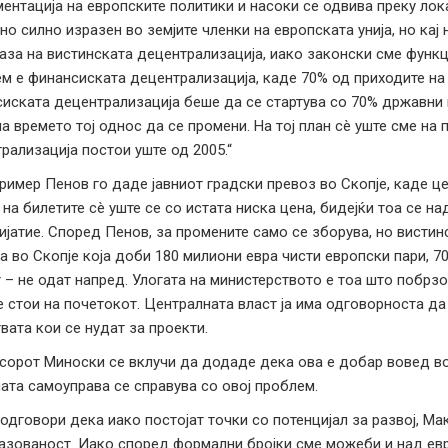
ентација на европските политики и насоки се одвива преку лока
но силно изразен во земјите членки на европската унија, но кај н
аза на вистинската децентрализација, иако законски сме фун
м е финансиската децентрализација, каде 70% од приходите на 
иската децентрализација беше да се стартува со 70% државни и
на времето тој однос да се промени. На тој план сè уште сме на
рализација постои уште од 2005.“
ример Пенов го даде јавниот градски превоз во Скопје, каде це
 на билетите сè уште се со истата ниска цена, бидејќи тоа се н
ијатие. Според Пенов, за промените само се зборува, но вистин
а во Скопје која доби 180 милиони евра чисти европски пари, 7
 – не одат напред. Улогата на министерството е тоа што побрзо
е стои на почетокот. Централната власт ја има одговорноста да
вата кои се нудат за проекти.
орот Миноски се вклучи да додаде дека ова е добар вовед во 
ата самоуправа се справува со овој проблем.
одговори дека иако постојат точки со потенцијал за развој, М
азованост. Иако според формални бројки сме можеби и над евр