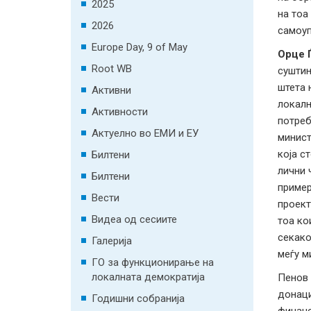
2025
на тоа
2026
самоуп
Europe Day, 9 of May
Орце 
Root WB
суштин
штета 
Активни
локалн
Активности
потреб
Актуелно во ЕМИ и ЕУ
минист
која с
Билтени
лични 
Билтени
пример
Вести
проект
Видеа од сесиите
тоа ко
секако
Галерија
меѓу м
ГО за функционирање на
локалната демократија
Пенов 
донаци
Годишни собранија