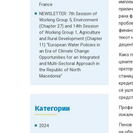
имплем
France
прилич
NEWSLETTER: 7th Session of
рана ф
Working Group 5, Environment
пробле
(Chapter 27) and 14th Session
финанс
of Working Group 1, Agriculture
текот 
and Rural Development (Chapter
децент
11) “European Water Policies in
an Era of Climate Change:
Како п
Opportunities for an Integrated
цените
and Multi-Sectoral Approach in
претпр
the Republic of North
Macedonia”
станиц
кредит
сè ушт
средст
Категории
Профес
локалн
Пенов 
2024
на обр