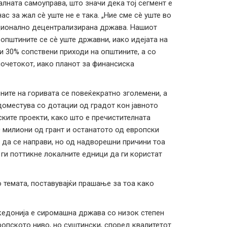
лната самоуправа, што значи дека тој сегмент е
ас за жал сè уште не е така. „Ние сме сè уште во
кционално децентрализирана држава. Нашиот
општините се сè уште државни, иако идејата на
 30% сопствени приходи на општините, а со
 почетокот, иако планот за финансиска
ните на горивата се повеќекратно зголемени, а
адоместува со дотации од градот кон јавното
ските проекти, како што е пречистителната
0 милиони од грант и останатото од европски
 да се направи, но од надворешни причини тоа
 ги поттикне локалните едници да ги користат
темата, поставувајќи прашање за тоа како
акедонија е сиромашна држава со низок степен
опското ниво, но суштински, според квалитетот