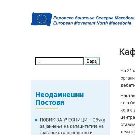
Каф
Search
for:
На 31 
органи
дебати
Неодамнешни
Настан
Постови
која б
која е
центра
ПОВИК ЗА УЧЕСНИЦИ – Обука
ставим
за јакнење на капацитетите на
темата
граѓанското општество и