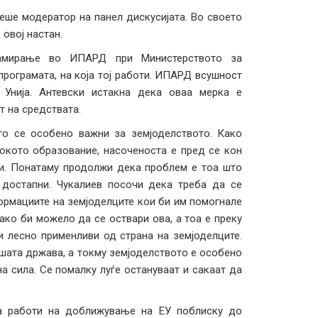
беше модератор на панел дискусијата. Во своето
овој настан.
рамирање во ИПАРД при Министерството за
рограмата, на која тој работи. ИПАРД всушност
 Унија. Антевски истакна дека оваа мерка е
т на средствата.
о се особено важни за земјоделството. Како
окото образование, насоченоста е пред се кон
и. Понатаму продолжи дека проблем е тоа што
 достапни. Чукалиев посочи дека треба да се
ормациите на земјоделците кои би им помогнале
ако би можело да се оствари ова, а тоа е преку
и лесно применливи од страна на земјоделците.
ашата држава, а токму земјоделството е особено
а сила. Се помалку луѓе остануваат и сакаат да
а работи на доближување на ЕУ поблиску до