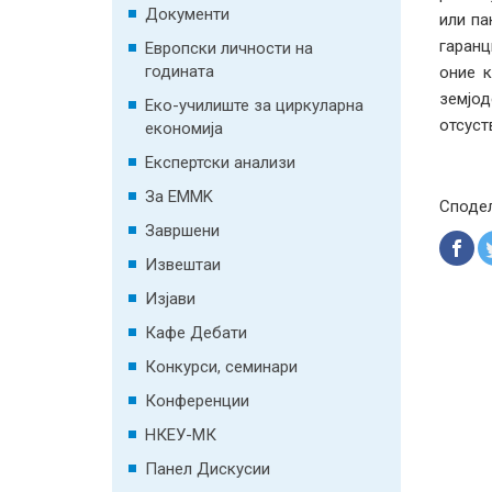
Документи
или па
гаранц
Европски личности на
годината
оние к
земјод
Еко-училиште за циркуларна
отсуст
економија
Експертски анализи
За EMMK
Споде
Завршени
Извештаи
Изјави
Кафе Дебати
Конкурси, семинари
Конференции
НКЕУ-МК
Панел Дискусии