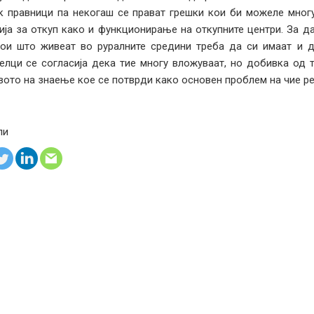
к правници па некогаш се прават грешки кои би можеле многу
ија за откуп како и функционирање на откупните центри. За д
ои што живеат во руралните средини треба да си имаат и д
елци се согласија дека тие многу вложуваат, но добивка од 
вото на знаење кое се потврди како основен проблем на чие ре
ли