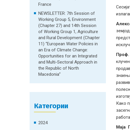
France
Сесија
NEWSLETTER: 7th Session of
излага
Working Group 5, Environment
Алекс
(Chapter 27) and 14th Session
земјод
of Working Group 1, Agriculture
and Rural Development (Chapter
предс
11) “European Water Policies in
исклуч
an Era of Climate Change:
Проф.
Opportunities for an Integrated
клучен
and Multi-Sectoral Approach in
the Republic of North
продав
Macedonia”
знаења
развив
полесн
изготв
Како п
Категории
засегн
работа
2024
Маја 