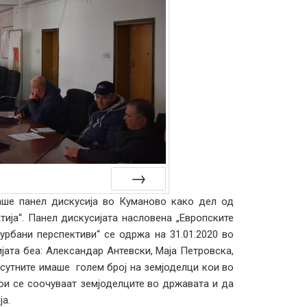
ше панел дискусија во Куманово како дел од
Next
ија“. Панел дискусијата насловена „Европските
урбани перспективи“ се одржа на 31.01.2020 во
јата беа: Александар Антевски, Маја Петровска,
исутните имаше голем број на земјоделци кои во
кои се соочуваат земјоделците во државата и да
а.