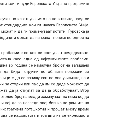
сти кои ги нуди Европската Унија во програмите
лучат во изготвувањето на политиките, пред се
т стандардите кои ги налага Европската Унија.
 можат и да ги применуваат истите. Ѓуровска ја
бединети можат да направат повеќе во однос на
 проблемите со кои се соочуваат земјоделците.
тана како една од најсуштинските проблеми.
ина во година се намалува бројот на запишани
е да бидат стручни во области поврзани со
ениците да се запишуваат во ова училиште, па и
ии за студии или пак да им се даде можност да
жат да ја откупат за да ја обработуваат. Втор
поголем број на млади заминуваат па нема кој да
ни кој да го наследи овој бизнис во рамките на
инистративни потешкотии и трошат многу време
 ова се надоврзува и тоа што не се економисти