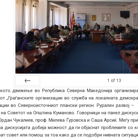
1
of
13
ското движење во Република Северна Македонија организира
Prev
от „Граѓанските организации во служба на локалната демократ
ации во Северноисточниот плански регион: Рурален развој – 
 на Советот на Општина Куманово. Говорници на панел дискуси
Ордан Чукалиев, проф. Милева Ѓуровска и Саша Арсиќ. Меѓу пр
на дискусијата добија можност да ги објаснат проблемите со 
ат совет или помош за тоа како да се подобри нивната ситуациј