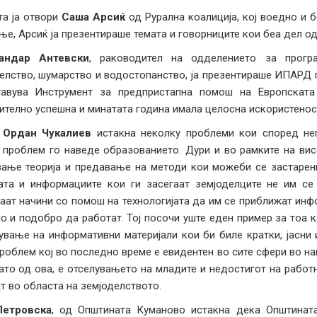
та ја отвори
Саша Арсиќ
од Рурална коалиција, кој воедно и 
ње, Арсиќ ја презентираше темата и говорниците кои беа дел од 
андар Антевски
, раководител на одделението за прог
елство, шумарство и водостопанство, ја презентираше ИПАРД п
тавува Инструмент за предпристапна помош на Европската
ително успешна и минатата година имала целосна искористенос
 Ордан Чукалиев
истакна неколку проблеми кои според нег
 проблем го наведе образованието. Дури и во рамките на вис
ање теорија и предавање на методи кои можеби се застарен
та и информациите кои ги засегаат земјоделците не им се
аат начини со помош на технологијата да им се приближат инф
о и подобро да работат. Тој посочи уште еден пример за тоа к
ување на информативни материјали кои би биле кратки, јасни 
роблем кој во последно време е евидентен во сите сфери во н
ато од ова, е отселувањето на младите и недостигот на работн
т во областа на земјоделството.
Петровска
, од Општината Куманово истакна дека Општинат