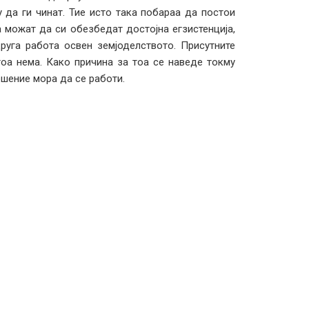
 да ги чинат. Тие исто така побараа да постои
а можат да си обезбедат достојна егзистенција,
руга работа освен земјоделството. Присутните
тоа нема. Како причина за тоа се наведе токму
шение мора да се работи.