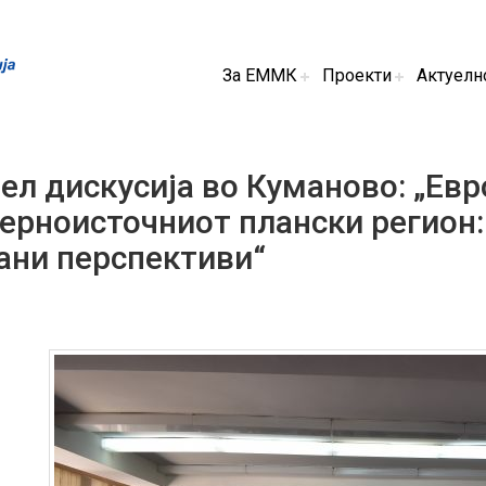
За ЕММК
Проекти
Актуелн
ел дискусија во Куманово: „Евр
ерноисточниот плански регион:
ани перспективи“