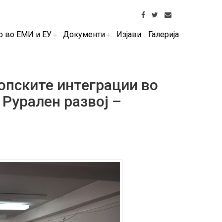
о во ЕМИ и ЕУ
Документи
Изјави
Галерија
опските интеграции во
 Рурален развој –