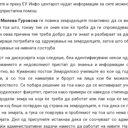
ите и преку ЕУ Инфо центарот нудат информации за сите можно
дпристапна помош.
 Милева Ѓуровска
ги повика земјоделците поактивно да се вк
 тоа што, токму тие се оние кои ќе треба да ги спроведуваа
 оваа причина тие треба добро да ги знаат и разбираат за да
ираше потребата од здружување на земјоделците, затоа што о
ување на нивната состојба.
от на дискусијата која следеше, беа идентификувани некои од
ованието и недоволниот пристап до знаења и информации ос
тно, во Куманово постои Земјоделско училиште во кое од год
ци, а со тоа се намалува и бројот на лица кои би можел
елството. Се побара решение за тоа како да се мотивираат уч
јоделскиот факултет, притоа како примери се наведоа стипенд
додели земја на која ќе треба да работат или пак која ќе мо
м кој беше потврден од страна на земјоделците, е тоа дека се 
 на земјата, а тука се поврзува и проблемот на тоа што нема 
јата. Дел од присутните истакнаа дека се соочуваат со адм
јќи административни задачи наместо да работат на нивите. На