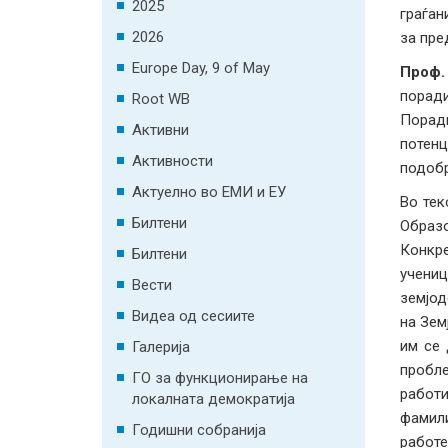
2025
граѓан
2026
за пре
Europe Day, 9 of May
Проф.
поради
Root WB
Поради
Активни
потенц
Активности
подобр
Актуелно во ЕМИ и ЕУ
Во тек
Билтени
Образ
Конкре
Билтени
учени
Вести
земјод
Видеа од сесиите
на Зем
им се 
Галерија
пробле
ГО за функционирање на
работи
локалната демократија
фамили
Годишни собранија
работе