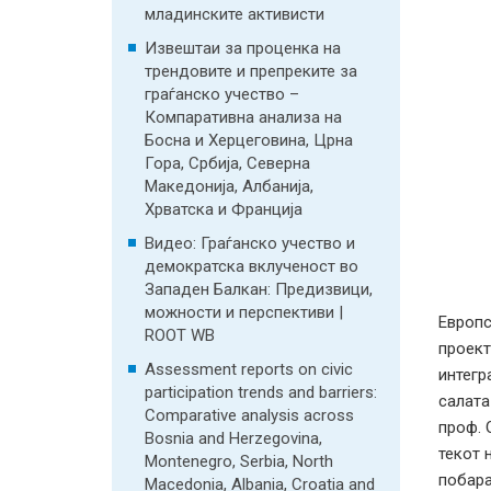
младинските активисти
Извештаи за проценка на
трендовите и препреките за
граѓанско учество –
Компаративна анализа на
Босна и Херцеговина, Црна
Гора, Србија, Северна
Македонија, Албанија,
Хрватска и Франција
Видео: Граѓанско учество и
демократска вклученост во
Западен Балкан: Предизвици,
можности и перспективи |
Европ
ROOT WB
проект
Assessment reports on civic
интегр
participation trends and barriers:
салата
Comparative analysis across
проф. 
Bosnia and Herzegovina,
текот 
Montenegro, Serbia, North
побара
Macedonia, Albania, Croatia and