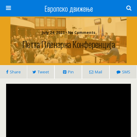
Европско движење
July 24, 2023 • No Comments
Петта Пленарна Конференција
Share
Tweet
Pin
Mail
SMS