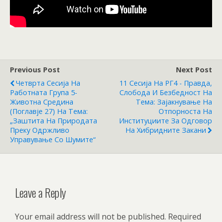
Previous Post
Next Post
Четврта Сесија На
11 Сесија На РГ4 - Правда,
Работната Група 5-
Слобода И Безбедност На
Животна Средина
Тема: Зајакнување На
(Поглавје 27) На Тема:
Отпорноста На
„Заштита На Природата
Институциите За Одговор
Преку Одржливо
На Хибридните Закани
Управување Со Шумите“
Leave a Reply
Your email address will not be published.
Required