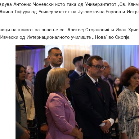
едува Антонио Чоневски исто така од Универзитетот „Св. Клим
Амина Гафури од Универзитетот на Југоисточна Европа и Искр
ици на квизот за знаење се: Алексеј Стојановиќ и Иван Хрис
Ивчески од Интернационалното училиште „ Нова“ во Скопје.