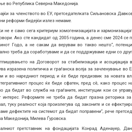
е во Република Северна Македонија.
ајќи за членството во ЕУ, претседателката Сиљановска Давков
ни реформи бидејќи излез немаме.
ќи не е само сега критериум хомогенизацијата и хармонизација
овори. Ако сте кандидат од 2005 година, а денес сме 2024 се
инот Годо, а не сакам да верувам во такво нешто“, потенц
ално треба да соработуваме и да се поддржуваме едни со друг
тпишувањето на Договорот за стабилизација и асоцијација 
ва изразена политичка и граѓанска волја за зачленување во Е
и и во наредниот период и ќе биде предизвик за новата вла
тегративниот процес ќе биде сфатен, пред сѐ, како процес н
о да бидат во служба на граѓаните, институции кои се управ
т интерес. Реформите не треба да бидат празна реторика за
ал, туку реалност која произлегува од законите и се ефектуир
аме дефектите на системот да бидат поправени“, рече претсе
а Македонија, Милева Ѓуровска.
јалниот претставник на фондацијата Конрад Аденауер, Да