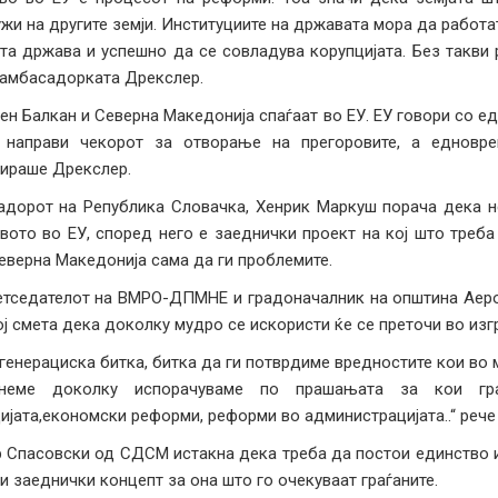
жи на другите земји. Институциите на државата мора да работа
та држава и успешно да се совладува корупцијата. Без такви
 амбасадорката Дрекслер.
ен Балкан и Северна Македонија спаѓаат во ЕУ. ЕУ говори со еде
 направи чекорот за отворање на прегоровите, а едновре
ираше Дрекслер.
дорот на Република Словачка, Хенрик Маркуш порача дека не
вото во ЕУ, според него е заеднички проект на кој што треба
еверна Македонија сама да ги проблемите.
тседателот на ВМРО-ДПМНЕ и градоначалник на општина Аеро
ој смета дека доколку мудро се искористи ќе се преточи во изг
 генерациска битка, битка да ги потврдиме вредностите кои во
гнеме доколку испорачуваме по прашањата за кои гра
ијата,економски реформи, реформи во администрацијата..“ рече
 Спасовски од СДСМ истакна дека треба да постои единство и 
и заеднички концепт за она што го очекуваат граѓаните.