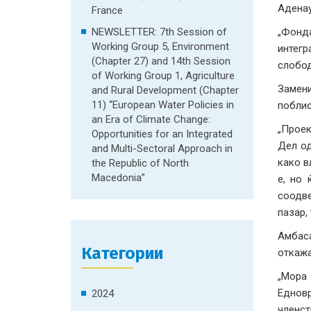
Аденау
France
NEWSLETTER: 7th Session of
„Фонда
Working Group 5, Environment
интегр
(Chapter 27) and 14th Session
слобод
of Working Group 1, Agriculture
Замени
and Rural Development (Chapter
11) “European Water Policies in
поблис
an Era of Climate Change:
„Проек
Opportunities for an Integrated
Дел од
and Multi-Sectoral Approach in
како в
the Republic of North
Macedonia”
е, но 
соодве
пазар,
Амбаса
Категории
откажа
„Мора
Едновр
2024
членст