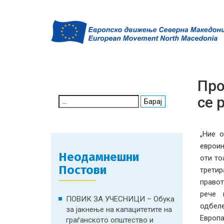
Про
се 
Search
for:
„Ние 
евроин
Неодамнешни
оти то
Постови
третир
правот
рече 
ПОВИК ЗА УЧЕСНИЦИ – Обука
одбеле
за јакнење на капацитетите на
Европ
граѓанското општество и