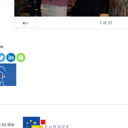
1
of
37
Prev
ли