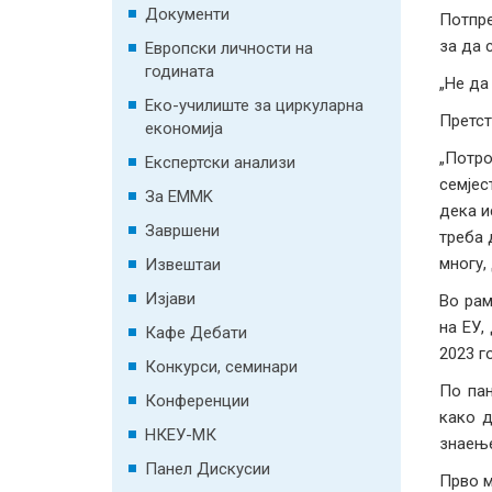
Документи
Потпре
за да 
Европски личности на
годината
„Не да
Еко-училиште за циркуларна
Претст
економија
„Потро
Експертски анализи
семјес
За EMMK
дека и
Завршени
треба 
многу,
Извештаи
Изјави
Во рам
на ЕУ,
Кафе Дебати
2023 г
Конкурси, семинари
По пан
Конференции
како д
НКЕУ-МК
знаење
Панел Дискусии
Прво м