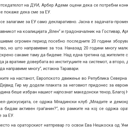
тседателот на ДУИ, Арбер Адеми оцени дека се потребни конк
се покаже дека сме за ЕУ.
 се залагаме за ЕУ само декларативно. Јасна е задачата-промен
авникот на коалицијата „Влен“ и градоначалник на Гостивар, Ар
шивме огромен период посебно последните 20 години зборув
тво, но што направивме за тоа. Наназад 20 години многу мал
скрено сакаме таму да бидеме. Над една третина од жителите 
да ја вратиме довербата во институциите на системот, а второ
 да направиме многу“, истакна Таравари.
ките на настанот, Европското движење во Република Северна 
 Дејвид Гир му додели плакета за неговиот придонес за еврои
одина беше избран нашиот најпознат македонски тенор, Благој 
ел-дискусијата, се одржа Младински клуб „Младите и демок
а бидам активен граѓанин?“, во рамките на кој се одржа ора
 за ЕУ.
есто на ораторскиот натпревар го освои Ева Нешкоска од Унив