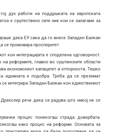
 тој дух работи на поддршката на европската
Затоа е суштествено сите ние кои се залагаме за
.
ираше дека ЕУ сака да го внесе Западен Балкан
да се промовира просперитет.
хот кон интеграцијата е споделена одговорност.
о на реформите, главно во суштинските области
ува економскиот капацитет и отпорноста. Тешко
ека иднината е подобра. Треба да се преземат
а се интегрира Западен Балкан кон единствениот
Дрекслер рече дека се радува што никој не се
увачки процес понекогаш страда довербата.
 секогаш како процес на реформи. Основата за
то пристапува мора да биде подготвена да се