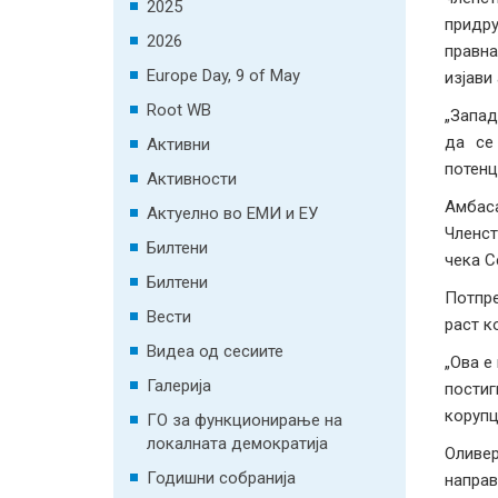
2025
придру
2026
правна
Europe Day, 9 of May
изјави
Root WB
„Запад
да се
Активни
потенц
Активности
Амбаса
Актуелно во ЕМИ и ЕУ
Членст
Билтени
чека С
Билтени
Потпре
Вести
раст к
Видеа од сесиите
„Ова е
Галерија
пости
корупц
ГО за функционирање на
локалната демократија
Оливер
Годишни собранија
направ