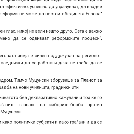
та ефективно, успешно да управуваат, да владее
 реформи не може да постои обединета Европа“
н глас, никој не вели нешто друго. Сега е важно
мено да се одвиваат реформските процеси“,
говата земја е силен поддржувач на регионот.
 заеднички да се работи и дека не треба да се
дром, Тимчо Муцунски зборуваше за Планот за
радба на нови училишта, градинки итн.
 минатото беа декларативно кажувани и тоа ќе го
ѓаните гласале на изборите-борба против
 Муцунски.
како политички субјекти и како граѓани и да се