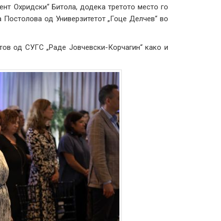
ент Охридски“ Битола, додека третото место го
а Постолова од Универзитетот „Гоце Делчев“ во
тов од СУГС „Раде Јовчевски-Корчагин“ како и