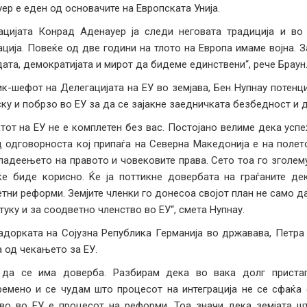
ер е еден од основачите на Европската Унија.
цијата Конрад Аденауер ја следи неговата традиција и во
ација. Повеќе од две години на тлото на Европа имаме војна. 
ата, демократијата и мирот да бидеме единствени“, рече Браун
к-шефот на Делегацијата на ЕУ во земјава, Бен Нупнау потенц
ку и побрзо во ЕУ за да се зајакне заедничката безбедност и 
тот на ЕУ не е комплетен без вас. Постојано велиме дека успе
 одговорноста кој припаѓа на Северна Македонија е на полет
ладеењето на правото и човековите права. Сето тоа го зголем
ќе биде корисно. Ќе ја поттикне довербата на граѓаните д
тни реформи. Земјите членки го донесоа својот план не само д
 туку и за соодветно членство во ЕУ“, смета Нупнау.
дорката на Сојузна Република Германија во државава, Петра 
 од чекањето за ЕУ.
 да се има доверба. Разбирам дека во вака долг пристап
емено и се чудам што процесот на интеграција не се сфаќа
во во ЕУ е процесот на реформи. Тоа значи дека земјата ш