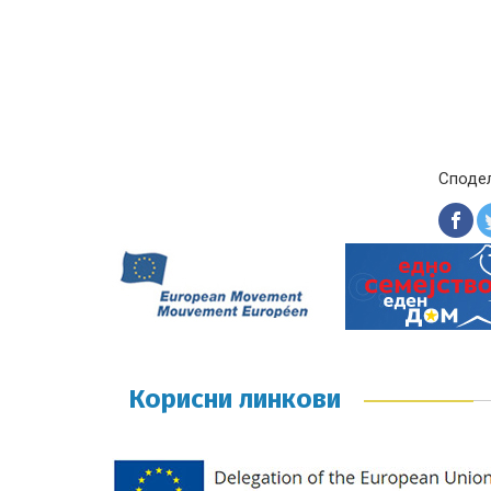
Споде
Корисни линкови