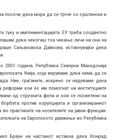
а посочи дека мора да се тргне со суштински и
та туку и имплементацијата. ЕУ треба соодветно
 плашам дека некогаш тоа чекање личи на она на
ираше Сиљановска Давкова, истакнувајќи дека
и.
во 2001 година, Република Северна Македонија
вропската Унија, која веруваме дека нема да се
да. Ние, граѓаните, искрено се надеваме дека
а реформи кои ќе им помогнат на институциите
увани од стручната фела и кои се посветени на
 борбата против корупцијата и организираниот
а во практиките на носителите на јавни функции.
дателката на Европското движење во Република
ниел Браун на настанот истакна дека Конрад