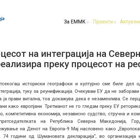
За ЕММК
Проекти
Актуелн
цесот на интеграција на Северн
реализира преку процесот на р
отсекогаш историски географски и културно сме биле дел о
теграција, туку за реунификација. Очекувам ЕУ да не заборав
а ја прави витална, тоа докажува дека е незаменлива. Се пер
ани како европјани. Третманот не го гледам преку ЕУ реторик
о, компетитивна економија, независно судство, стручна и ко
претседателката на Република Северна Македонија, Го
жување на Денот на Европа-9 Мај насловено како „Европскат
а 74 години од Шумановата декларација“, во организација