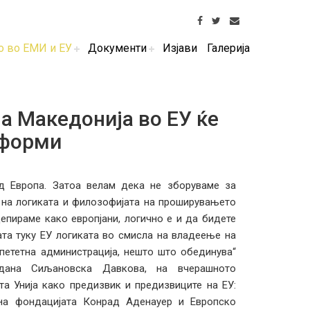
о во ЕМИ и ЕУ
Документи
Изјави
Галерија
а Македонија во ЕУ ќе
еформи
д Европа. Затоа велам дека не зборуваме за
и на логиката и филозофијата на проширувањето
цепираме како европјани, логично е и да бидете
ата туку ЕУ логиката во смисла на владеење на
мпететна администрација, нешто што обединува“
рдана Сиљановска Давкова, на вчерашното
а Унија како предизвик и предизвиците на ЕУ:
 на фондацијата Конрад Аденауер и Европско