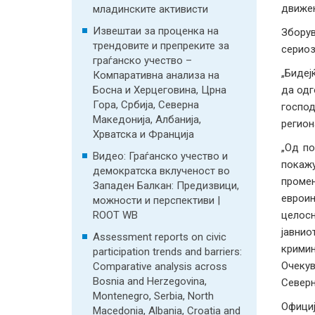
движењ
младинските активисти
Извештаи за проценка на
Зборув
трендовите и препреките за
сериоз
граѓанско учество –
„Бидеј
Компаративна анализа на
Босна и Херцеговина, Црна
да одг
Гора, Србија, Северна
господ
Македонија, Албанија,
регион
Хрватска и Франција
„Од по
Видео: Граѓанско учество и
покажу
демократска вклученост во
промен
Западен Балкан: Предизвици,
евроин
можности и перспективи |
ROOT WB
целосн
јавнио
Assessment reports on civic
кримин
participation trends and barriers:
Очекув
Comparative analysis across
Bosnia and Herzegovina,
Северн
Montenegro, Serbia, North
Офици
Macedonia, Albania, Croatia and