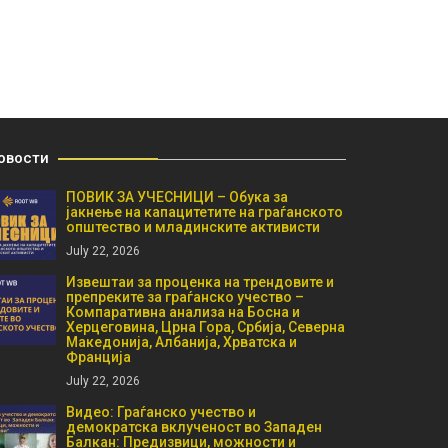
овости
ПОВИК ЗА УЧЕСНИЦИ – Обука за
јакнење на капацитетите на граѓанското
општество и младинските активисти
July 22, 2026
Извештаи за проценка на трендовите и
препреките за граѓанско учество –
Компаративна анализа на Босна и
Херцеговина, Црна Гора, Србија, Северна
Македонија, Албанија, Хрватска и
Франција
July 22, 2026
Видео: Граѓанско учество и
демократска вклученост во Западен
Балкан: Предизвици, можности и