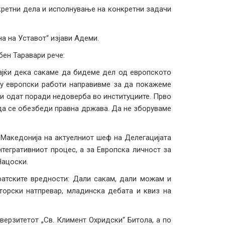
ретни дела и исполнување на конкретни задачи
а на Уставот“ изјави Адеми.
бен Таравари рече:
ајќи дека сакаме да бидеме дел од европското
ку европски работи направивме за да покажеме
си одат поради недоверба во институциите. Прво
, да се обезбеди правна држава. Да не зборуваме
Македонија на актуелниот шеф на Делегацијата
нтегративниот процес, а за Европска личност за
Нацоски.
ратските вредности: Дали сакам, дали можам и
торски натпревар, младинска дебата и квиз на
ерзитетот „Св. Климент Охридски“ Битола, а по