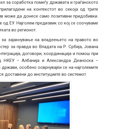
ел за соработка помеѓу државата и граѓанското
прилагодени на контекстот во секоја од трите
ив може да донесе само позитивни придобивки.
 од ЕУ. Најголем предизвик со кој се соочуваме
тката во регионот.
 за зајакнување на владеењето на правото во
истер за правда во Владата на Р. Србија, Јована
интеграција, договори, координација и помош при
од НКЕУ – Албанија и Александра Деаноска –
 држави, особено осврнувајќи се на најголемите
 се доставени до институциите во системот.