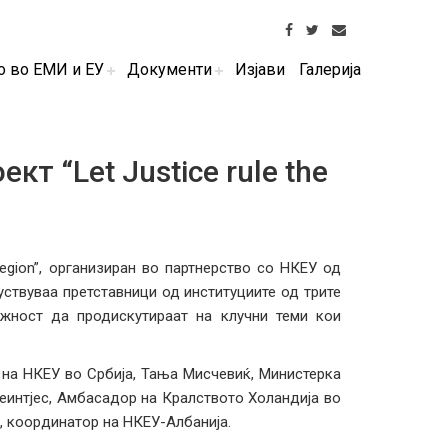
о во ЕМИ и ЕУ
Документи
Изјави
Галерија
т “Let Justice rule the
region”, организиран во партнерство со НКЕУ од
уствуваа претставници од институциите од трите
ожност да продискутираат на клучни теми кои
на НКЕУ во Србија, Тања Мисчевиќ, Министерка
Реинтјес, Амбасадор на Кралството Холандија во
, координатор на НКЕУ-Албанија.