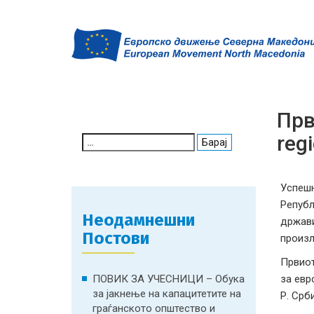
Прв
reg
Search
for:
Успешн
Републ
Неодамнешни
држави
Постови
произл
Првиот
ПОВИК ЗА УЧЕСНИЦИ – Обука
за евр
за јакнење на капацитетите на
Р. Срб
граѓанското општество и