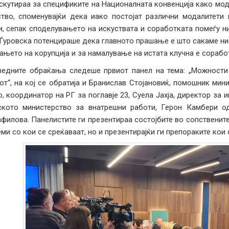
скутираа за спецификите на Националната конвенција како мод
тво, споменувајќи дека иако постојат различни модалитети 
, сепак споделувањето на искуствата и соработката помеѓу н
Ѓуровска потенцираше дека главното прашање е што сакаме ние
ањето на корупција и за намалување на истата клучна е сорабо
едните обраќања следеше првиот панел на тема: „Можности
от“, на кој се обратија и Бранислав Стојановиќ, помошник мин
, координатор на РГ за поглавје 23, Суела Јахја, директор за 
ското министерство за внатрешни работи, Герон Камбери 
филова. Панелистите ги презентираа состојбите во сопствените
ми со кои се среќаваат, но и презентирајќи ги препораките кои