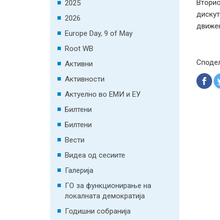
Втори
2025
дискут
2026
движењ
Europe Day, 9 of May
Root WB
Споде
Активни
Активности
Актуелно во ЕМИ и ЕУ
Билтени
Билтени
Вести
Видеа од сесиите
Галерија
ГО за функционирање на
локалната демократија
Годишни собранија