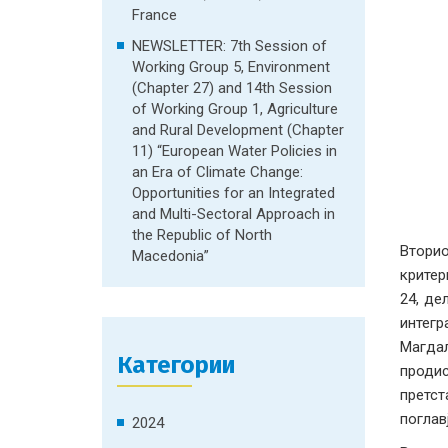
France
NEWSLETTER: 7th Session of
Working Group 5, Environment
(Chapter 27) and 14th Session
of Working Group 1, Agriculture
and Rural Development (Chapter
11) “European Water Policies in
an Era of Climate Change:
Opportunities for an Integrated
and Multi-Sectoral Approach in
the Republic of North
Втори
Macedonia”
критер
24, де
интегр
Магдал
Категории
проди
претст
поглавј
2024