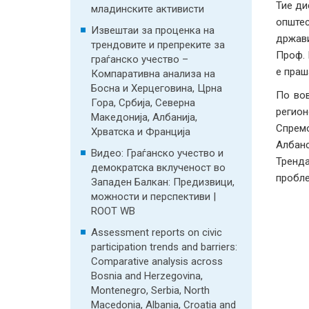
Тие ди
младинските активисти
општес
Извештаи за проценка на
држави
трендовите и препреките за
Проф. 
граѓанско учество –
е праш
Компаративна анализа на
Босна и Херцеговина, Црна
По вов
Гора, Србија, Северна
регион
Македонија, Албанија,
Спремо
Хрватска и Франција
Албан
Видео: Граѓанско учество и
Тренда
демократска вклученост во
пробле
Западен Балкан: Предизвици,
можности и перспективи |
ROOT WB
Assessment reports on civic
participation trends and barriers:
Comparative analysis across
Bosnia and Herzegovina,
Montenegro, Serbia, North
Macedonia, Albania, Croatia and