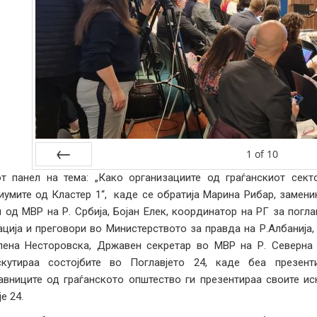
1
of
10
от панел на тема: „Како организациите од граѓанскиот се
Prev
иумите од Кластер 1“, каде се обратија Марина Рибар, замени
л од МВР на Р. Србија, Бојан Елек, координатор на РГ за погла
ација и преговори во Министерството за правда на Р.Албанија
ена Несторовска, Државен секретар во МВР на Р. Северна 
скутираа состојбите во Поглавјето 24, каде беа презент
авниците од граѓанското општество ги презентираа своите ис
е 24.