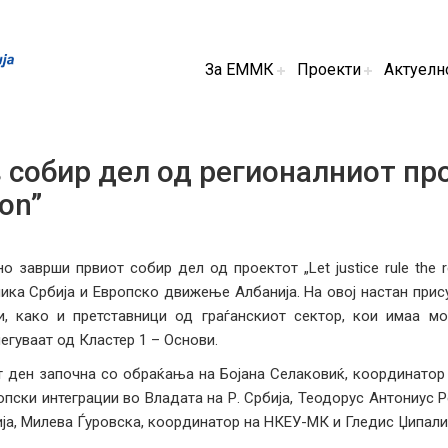
За ЕММК
Проекти
Актуелн
 собир дел од регионалниот проек
ion”
о заврши првиот собир дел од проектот „Let justice rule the 
ика Србија и Европско движење Албанија. На овој настан прис
, како и претставници од граѓанскиот сектор, кои имаа м
егуваат од Кластер 1 – Основи.
 ден започна со обраќања на Бојана Селаковиќ, координатор 
опски интеграции во Владата на Р. Србија, Теодорус Антониус 
ија, Милева Ѓуровска, координатор на НКЕУ-МК и Гледис Џипали