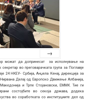
ктор можат да допринесат за исполнување на
Next
к секретар во преговарачката група за Поглавје
вје 24 НКЕУ- Србија, Анџела Кенај, дирекција за
, Нирвана Делај од Европско Движење Албанија,
Македонија и Трпе Стојановски, ЕММК. Тие ги
ирани состојбите во секоја држава, додека
куства во соработката со институциите дел од