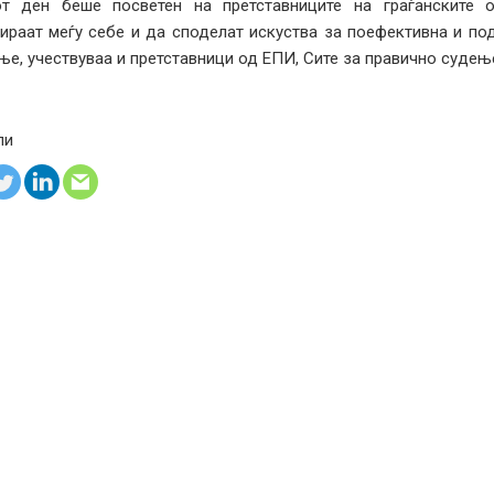
от ден беше посветен на претставниците на граѓанските 
ираат меѓу себе и да споделат искуства за поефективна и по
е, учествуваа и претставници од ЕПИ, Сите за правично судењ
ли