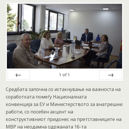
1
of
1
Prev
Next
Средбата започна со истакнување на важноста на
соработката помеѓу Националната
конвенција за ЕУ и Министерството за внатрешни
работи, со посебен акцент на
конструктивниот придонес на претставниците на
МВР на неодамна одржаната 16-та