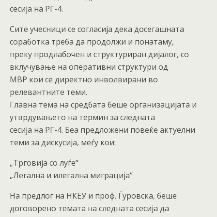
сесија на РГ-4.
Сите учесници се согласија дека досегашната
соработка треба да продолжи и понатаму,
преку продлабочен и структуриран дијалог, со
вклучување на оперативни структури од
МВР кои се директно инволвирани во
релевантните теми.
Главна тема на средбата беше организацијата и
утврдувањето на термин за следната
сесија на РГ-4. Беа предложени повеќе актуелни
теми за дискусија, меѓу кои:
„Трговија со луѓе“
„Легална и илегална миграција“
На предлог на НКЕУ и проф. Ѓуровска, беше
договорено темата на следната сесија да