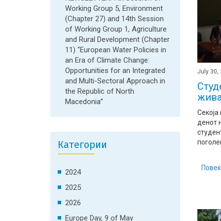
Working Group 5, Environment
(Chapter 27) and 14th Session
of Working Group 1, Agriculture
and Rural Development (Chapter
11) “European Water Policies in
an Era of Climate Change:
Opportunities for an Integrated
July 30,
and Multi-Sectoral Approach in
Студ
the Republic of North
жива
Macedonia”
Секоја
денот 
студен
поголе
Категории
Повеќ
2024
2025
2026
Europe Day, 9 of May