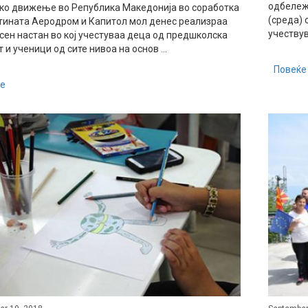
одбележу
ко движење во Република Македонија во соработка
(среда) 
тината Аеродром и Капитол мол денес реализраа
учествув
сен настан во кој учестуваа деца од предшколска
 и ученици од сите нивоа на основ ...
Повеќе
е