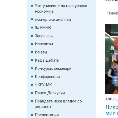
Еко-училиште за циркуларна
економија
Повеќ
Експертски анализи
За EMMK
Завршени
Извештаи
Изјави
Кафе Дебати
Конкурси, семинари
Конференции
НКЕУ-МК
Панел Дискусии
April 22,
Правдата нека владее со
Лико
регионот!
мои 
Презентации