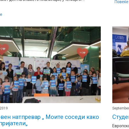
Повеќе
е
 2019
September
вен натпревар „ Моите соседи како
Студе
пријатели„
Европск