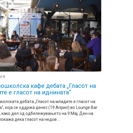
2019
ошколска кафе дебата „Гласот на
те е гласот на иднината“
олската дебата „Гласот на младите е гласот на
“, која се оддржа денес (19 Април) во Lounge Bar
, како дел од одбележувањето на 9 Мај, Ден на
покажа дека гласот на недов ...