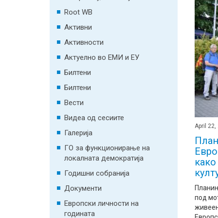
Root WB
Активни
Активности
Актуелно во ЕМИ и ЕУ
Билтени
Билтени
Вести
Видеа од сесиите
April 22,
Галерија
План
ГО за функционирање на
Евро
локалната демократија
како
култ
Годишни собранија
Документи
Планин
под мо
Европски личности на
живеењ
годината
Европск