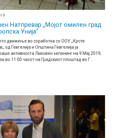
019
ен Натпревар „Мојот омилен град
ропска Унија“
ото движење во соработка со ООУ ,,Крсте
,, од Гевгелија и Општина Гевгелија ја
аше активноста Ликовен хепенинг на 9 Мај 2019,
ок во 11:00 часот на Градскиот плоштад во Г ...