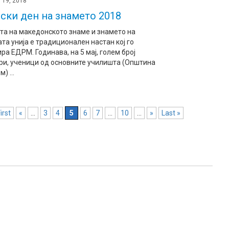
 19, 2018
ски ден на знамето 2018
та на македонското знаме и знамето на
та унија е традиционален настан кој го
ра ЕДРМ. Годинава, на 5 мај, голем број
ри, ученици од основните училишта (Општина
) ...
irst
«
...
3
4
5
6
7
...
10
...
»
Last »