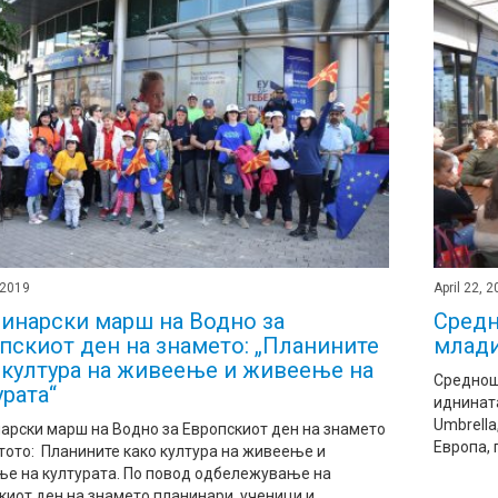
 2019
April 22, 
инарски марш на Водно за
Средн
пскиот ден на знамето: „Планините
млади
 култура на живеење и живеење на
Средношк
урата“
иднината
Umbrella
арски марш на Водно за Европскиот ден на знамето
Европа, 
тото: Планините како култура на живеење и
е на културата. По повод одбележување на
иот ден на знамето планинари, ученици и ...