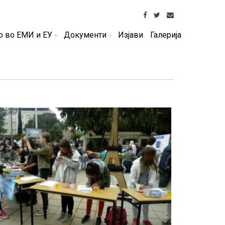
о во ЕМИ и ЕУ
Документи
Изјави
Галерија