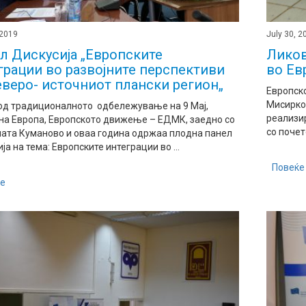
 2019
July 30, 2
л Дискусија „Европските
Ликов
грации во развојните перспективи
во Ев
еверо- источниот плански регион„
Европск
Мисирков
од традиционалното одбележување на 9 Мај,
реализир
на Европа, Европското движење – ЕДМК, заедно со
со почет
ата Куманово и оваа година одржаа плодна панел
ја на тема: Европските интеграции во ...
Повеќе
е