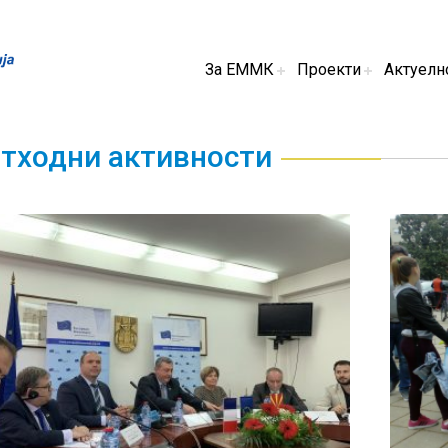
За ЕММК
Проекти
Актуелн
тходни активности