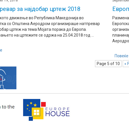
er 19, 2018
September
ревар за најдобар цртеж 2018
Европ
кото движење во Република Македонија во
Размена
тка со Општина Аеродром организираше натпревар
Европска
добар цртеж на тема Мојата порака до Европа.
организи
њето на цртежите се одржа на 25.04.2018 год ...
планина
Аеродром
е
Повеќе
Page 5 of 10
« F