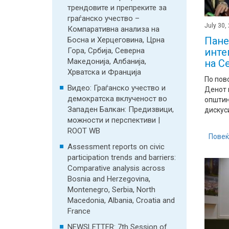
трендовите и препреките за
граѓанско учество –
July 30,
Компаративна анализа на
Пане
Босна и Херцеговина, Црна
инте
Гора, Србија, Северна
Македонија, Албанија,
на С
Хрватска и Франција
По пов
Видео: Граѓанско учество и
Денот 
демократска вклученост во
општин
Западен Балкан: Предизвици,
дискуси
можности и перспективи |
ROOT WB
Повеќ
Assessment reports on civic
participation trends and barriers:
Comparative analysis across
Bosnia and Herzegovina,
Montenegro, Serbia, North
Macedonia, Albania, Croatia and
France
NEWSLETTER: 7th Session of