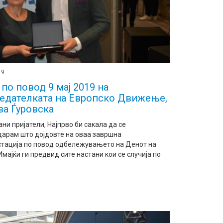
19
 по повод 9 мај 2019 на
едателката на Европско Движење,
а Ѓуровска
ни пријатели, Најпрво би сакала да се
дарам што дојдовте на оваа завршна
тација по повод одбележувањето на Денот на
Имајќи ги предвид сите настани кои се случија по