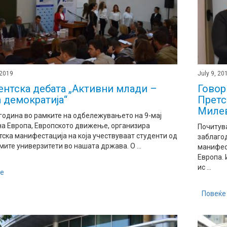
 2019
July 9, 20
ентска дебата „Активни млади –
Говор
 демократија“
Претс
Милев
 година во рамките на одбележувањето на 9-мај
на Европа, Европското движење, организира
Почитува
тска манифестација на која учествуваат студенти од
заблаго
мите универзитети во нашата држава. О ...
манифес
Европа. 
ис ...
е
Повеќе