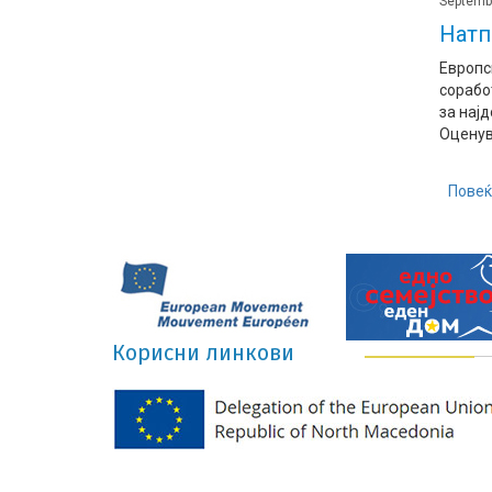
Septemb
Натп
Европс
сорабо
за нај
Оценува
Повеќ
Корисни линкови