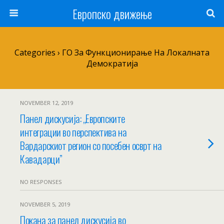
Европско движење
Categories ›
ГО За Функционирање На Локалната
Демократија
NOVEMBER 12, 2019
Панел дискусија: ,,Европските
интеграции во перспектива на
Вардарскиот регион со посебен осврт на
Кавадарци”
NO RESPONSES
NOVEMBER 5, 2019
Покана за панел дискусија во