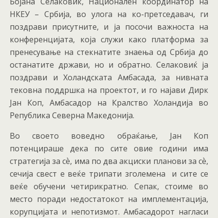
Бојана Селаковиќ, Национален координатор на
НКЕУ – Србија, во улога на ко-претседавач, ги
поздрави присутните, и ја посочи важноста на
конференцијата, која служи како платформа за
пренесување на стекнатите знаења од Србија до
останатите држави, но и обратно. Селаковиќ ја
поздрави и Холандската Амбасада, за нивната
тековна поддршка на проектот, и го најави Дирк
Јан Коп, Амбасадор на Кралство Холандија во
Република Северна Македонија.
Во своето воведно обраќање, Јан Коп
потенцираше дека по сите овие години има
стратегија за сѐ, има по два акциски планови за сѐ,
сечија свест е веќе трипати зголемена и сите се
веќе обучени четирикратно. Сепак, стоиме во
место поради недостатокот на имплементација,
корупцијата и непотизмот. Амбасадорот нагласи