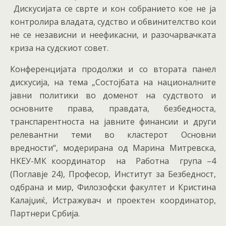
Дискусијата се сврте и кон собранието кое не ја
контролира владата, судство и обвинителство кои
не се независни и неефикасни, и разочарвачката
криза на судскиот совет.
Конференцијата продолжи и со втората панел
дискусија, на тема „Состојбата на националните
јавни политики во доменот на судството и
основните права, правдата, безбедноста,
транспарентноста на јавните финансии и други
релевантни теми во кластерот Основни
вредности“, модерирана од Марина Митревска,
НКЕУ-МК координатор на Работна група –4
(Поглавје 24), Професор, Институт за Безбедност,
одбрана и мир, Филозофски факултет и Кристина
Калајџиќ, Истражувач и проектен координатор,
Партнери Србија.