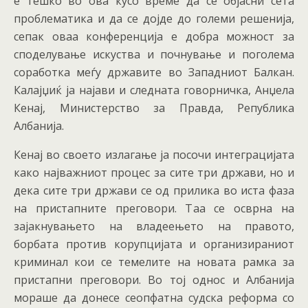
е тешко во ова кусо време да се објасни сета
проблематика и да се дојде до големи решенија,
сепак оваа конференција е добра можност за
споделување искуства и почнување и поголема
соработка меѓу државите во Западниот Балкан.
Калајџиќ ја најави и следната говорничка, Анџела
Кенај, Министерство за Правда, Република
Албанија.
Кенај во своето излагање ја посочи интеграцијата
како најважниот процес за сите три држави, но и
дека сите три држави се од прилика во иста фаза
на пристапните преговори. Таа се осврна на
зајакнувањето на владеењето на правото,
борбата против корупцијата и организираниот
криминал кои се темелите на новата рамка за
пристапни преговори. Во тој однос и Албанија
мораше да донесе сеопфатна судска реформа со