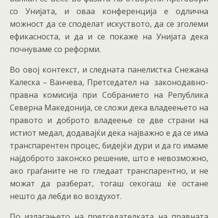
со Унијата, и оваа конференција е одлична
можност да се споделат искуството, да се зголеми
ефикасноста, и да и се покаже на Унијата дека
почнуваме со реформи.
Во овој контекст, и следната панелистка Снежана
Калеска – Ванчева, Претседател на законодавно-
правна комисија при Собранието на Република
Северна Македонија, се сложи дека владеењето на
правото и доброто владеење се две страни на
истиот медал, додавајќи дека најважно е да се има
транспарентен процес, бидејќи дури и да го имаме
најдоброто законско решение, што е невозможно,
ако граѓаните не го гледаат транспарентно, и не
можат да разберат, тогаш секогаш ќе остане
нешто да лебди во воздухот.
По излагањето на претседателката на правната