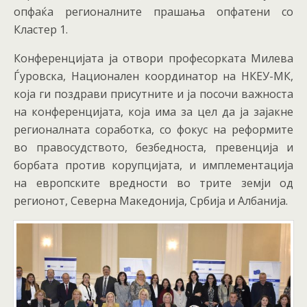
опфаќа регионалните прашања опфатени со
Кластер 1.
Конференцијата ја отвори професорката Милева
Ѓуровска, Национален координатор на НКЕУ-МК,
која ги поздрави присутните и ја посочи важноста
на конференцијата, која има за цел да ја зајакне
регионалната соработка, со фокус на реформите
во правосудството, безбедноста, превенција и
борбата против корупцијата, и имплементација
на европските вредности во трите земји од
регионот, Северна Македонија, Србија и Албанија.