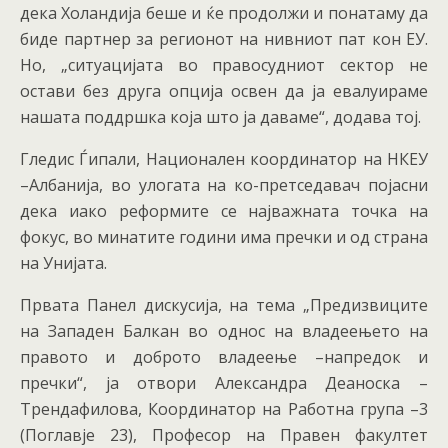
дека Холандија беше и ќе продолжи и понатаму да
биде партнер за регионот на нивниот пат кон ЕУ.
Но, „ситуацијата во правосудниот сектор не
остави без друга опција освен да ја евалуираме
нашата поддршка која што ја даваме“, додава тој.
Гледис Ѓипали, Национален координатор на НКЕУ
–Албанија, во улогата на ко-претседавач појасни
дека иако реформите се најважната точка на
фокус, во минатите години има пречки и од страна
на Унијата.
Првата Панел дискусија, на тема „Предизвиците
на Западен Балкан во однос на владеењето на
правото и доброто владеење –напредок и
пречки“, ја отвори Александра Деаноска –
Трендафилова, Координатор на Работна група –3
(Поглавје 23), Професор на Правен факултет