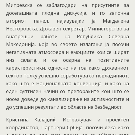
Митревска се заблагодари на присутните за
досегашната плодна дискусија, и го започна
вториот панел, најавувајќи ја Магдалена
Несторовска, Државен секретар, Министерство за
внатрешни работи на Република Северна
Македонија, која во своето излагање ја посочи
негативната атмосфера и емоциите кои се шират
низ салата, и се осврна на позитивните
карактеристики, односно на тоа како државниот
сектор толку успешно соработува со невладиниот,
како што е Националната конвенција, и како на
еден суптилен начин со препораките кои што се
носеа доведе до канализирање на активностите и
до успешни резултати во областа на безбедност.
Кристина Калајџиќ, Истражувач и проектен
координатор, Партнери Србија, посочи дека иако