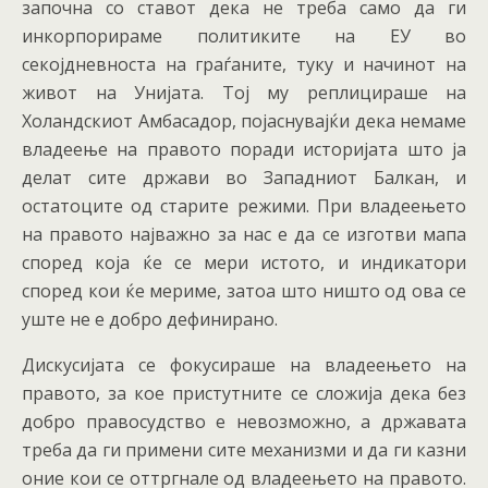
започна со ставот дека не треба само да ги
инкорпорираме политиките на ЕУ во
секојдневноста на граѓаните, туку и начинот на
живот на Унијата. Тој му реплицираше на
Холандскиот Амбасадор, појаснувајќи дека немаме
владеење на правото поради историјата што ја
делат сите држави во Западниот Балкан, и
остатоците од старите режими. При владеењето
на правото најважно за нас е да се изготви мапа
според која ќе се мери истото, и индикатори
според кои ќе мериме, затоа што ништо од ова се
уште не е добро дефинирано.
Дискусијата се фокусираше на владеењето на
правото, за кое пристутните се сложија дека без
добро правосудство е невозможно, а државата
треба да ги примени сите механизми и да ги казни
оние кои се оттргнале од владеењето на правото.