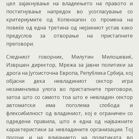
цел зајакнување на владеењето на правото и
постигнување напредок во усогласување со
критериумите од Копенхаген со промена на
повеќе од една третина од нејзиниот устав како
предуслов за отворање на пристапните
преговори.
Следниот говорник, Милутин Милошевиќ,
Извршен директор, Мрежа за јавни политики за
дрога на Југоисточна Европа, Република Србија, кој
објасни дека невладиниот сектор игра
незаменлива улога во пристапните преговори,
затоа што со самото тоа што е невладин сектор
автоматски има поголема слобода и
флексибилност од владиниот, кој е ограничен со
одредени правила, што е една од најважните
карактеристики за невладините организации. Тој
посочи и на влијанието на политиката во