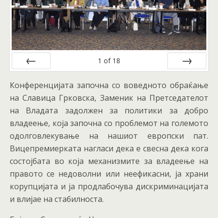
1
of
18
Prev
Next
Конференцијата започна со воведното обраќање
на Славица Грковска, Заменик на Претседателот
на Владата задолжен за политики за добро
владеење, која започна со проблемот на големото
одолговлекување на нашиот европски пат.
Вицепремиерката нагласи дека е свесна дека кога
состојбата во која механизмите за владеење на
правото се недоволни или неефикасни, ја храни
корупцијата и ја продлабочува дискриминацијата
и влијае на стабилноста.