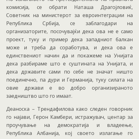
комисија, се обрати Наташа Драгојловиќ,
Советник на министерот за евроинтеграции на
Република Србија, се заблагодари на
организаторите, посочувајќи дека ова не е само
проект, туку и пример дека западниот балкан
може и треба да соработува, и дека ова е
единствениот начин да и покажеме на Унијата
дека разбираме што е суштината на Унијата, и
дека државите сами по себе не значат ништо
поединечно, па дури и Германија, туку силата на
овие држави е во добро организираното
заедништво што го имаат.
Деаноска – Трендафилова како следен говорник
го најави, Герон Камбери, истражувач, центар за
проучување на демократија и владеење,
Република Албанија, кој своето излагање го