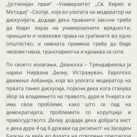
„Јустинијан први“ –Универзитет „Св. Кирил и
Методиј“ –Скопје, која во улогата на модератор на
дискусијата, додаде дека правните закони треба
да бидат израз на универзалните вредности,
принципи и човекови права на граѓаните во едно
општество, и нивната примена треба да биде
неселективна, транспарентна и еднаква за сите.
По своето излагање, Деаноска – Трендафилова ја
најави Нирвана Делиу, Истражувач, Европско
движење Албанија, која во улогата модератор на
првата панел дискусија, појасни дека кога станува
збор за владеењето на правото, дури и Унијата си
има свои проблеми, како што се пад на
демократијата, проблемите со корупција и
правосудството. Делиу додаде дека добрата вест
е дека дури 4 од 6 држави од регионот на Западен
Балкан се веќе во фазата на отворени преговори