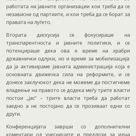
работата на јавните организации кои треба да се
независни од партиите, и кои треба да се борат за
правата на луѓето.
Втората дискусија се фокусираше на
транспарентноста и јавните политики, и се
потенцираше дека ова е време на храбри
државнички одлуки, но и време за мобилизација:
да ја активираме јавната администрација која е
основната движечка сила на реформите, и се
донесе заклучокот дека не можеме да постигнеме
владеење на правото се додека меѓу трите власти
постои „јас“ – трите власти треба да работат
заедно а не постојано да се прозиваат едни со
други.
Конференцијата заврши со дополнителни
коментари од учесниците и предлози за идна