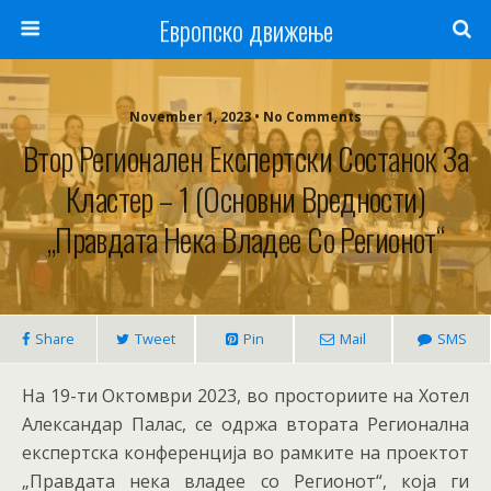
Европско движење
November 1, 2023 • No Comments
Втор Регионален Експертски Состанок За
Кластер – 1 (Основни Вредности)
„Правдата Нека Владее Со Регионот“
Share
Tweet
Pin
Mail
SMS
На 19-ти Октомври 2023, во просториите на Хотел
Александар Палас, се одржа втората Регионална
експертска конференција во рамките на проектот
„Правдата нека владее со Регионот“, која ги