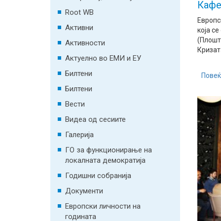
Кафе
Root WB
Европс
Активни
која се
(Плошт
Активности
Кризата
Актуелно во ЕМИ и ЕУ
Билтени
Повеќ
Билтени
Вести
Видеа од сесиите
Галерија
ГО за функционирање на
локалната демократија
Годишни собранија
Документи
Европски личности на
годината