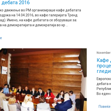
 дебата 2016
ко движење во РМ организираше кафе дебатата
 одржа на 14.04.2016, во кафе галеријата Тренд
ад). Имено, на кафе дебатата се зборуваше за:
 на демократијата и демократија во кр ...
е
November 
Кафе 
проце
гледи
Европск
дебата н
Републи
Во еден 
Повеќе