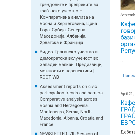
трендовите и препреките за
граѓанско учество –
Septemb
Компаративна анализа на
Кафе
Босна и Херцеговина, Црна
гово
Гора, Србија, Северна
Македонија, Албанија,
бази
Хрватска и Франција
орга
Репу
Видео: Граѓанско учество и
демократска вклученост во
...
Западен Балкан: Предизвици,
можности и перспективи |
Повеќ
ROOT WB
Assessment reports on civic
participation trends and barriers:
April 21,
Comparative analysis across
Кафе
Bosnia and Herzegovina,
ГРАЃ
Montenegro, Serbia, North
ГРА
Macedonia, Albania, Croatia and
ЕВР
France
Дебата
NEWSLETTER: 7th Session of