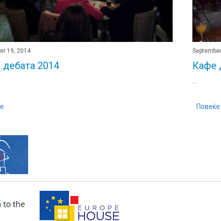
er 19, 2014
September
 дебата 2014
Кафе 
...
е
Повеќе