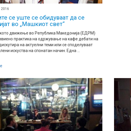
, 2016
те се уште се обидуваат да се
ијат во „Машкиот свет“
кото движење во Република Македонија (ЕДРМ)
звиено практика на одржување на кафе дебати на
 дискутира на актуелни теми или се споделуваат
ени искуства на спонатан начин. Една ...
е