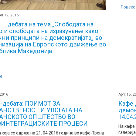
Повеќе
er 19, 2016
 – дебата на тема „Слободата на
р и слободата на изразување како
чни принципи на демократијата„ во
низација на Европското движење во
блика Македонија
е
 2016
April 15, 
-дебата: ПОИМОТ ЗА
Кафе 
АНСТВЕНОСТ И УЛОГАТА НА
демок
ЃАНСКОТО ОПШТЕСТВО ВО
14.04
ОИНТЕГРАЦИСКИТЕ ПРОЦЕСИ
На кафе 
галерија
 која се одржа на 21. 04.2016 година во кафе-Тренд