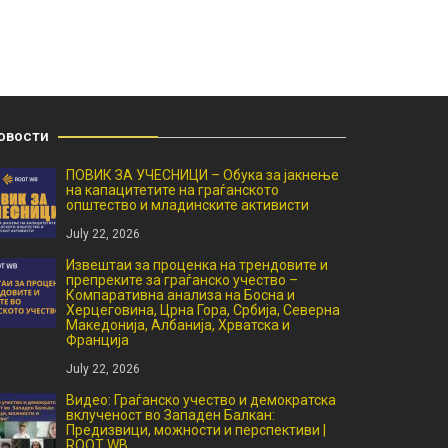
овости
ПОВИК ЗА УЧЕСНИЦИ – Обука за јакнење
на капацитетите на граѓанското
општество и младинските активисти
July 22, 2026
Извештаи за проценка на трендовите и
препреките за граѓанско учество –
Компаративна анализа на Босна и
Херцеговина, Црна Гора, Србија, Северна
Македонија, Албанија, Хрватска и
Франција
July 22, 2026
Видео: Граѓанско учество и демократска
вклученост во Западен Балкан:
Предизвици, можности и перспективи |
ROOT WB