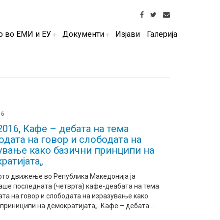
о во ЕМИ и ЕУ
Документи
Изјави
Галерија
16
.2016, Кафе – дебата на тема
одата на говор и слободата на
ување како базични принципи на
ратијата„
ото движење во Република Македонија ја
аше последната (четврта) кафе-деабата на тема
та на говор и слободата на изразување како
приниципи на демократијата„. Кафе – дебата ...