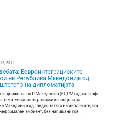
16, 2014
дебата: Еевроинтеграциските
си на Република Македонија од
штетето на дипломатијата
ото движење во Р.Македонија (ЕДРМ) одржа кафе
а тема: Еевроинтеграциските процеси на
ка Македонија од гледиштетето на дипломатијата.
неформален амбиент, без напишани гов ...