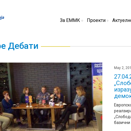
За ЕММК
Проекти
Актуелн
е Дебати
May 2, 20
27.04
„Слоб
израз
демок
Европск
реалзир
„Слобода
базични 