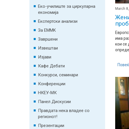
Еко-училиште за циркуларна
March 8
економија
Жени
Експертски анализи
проб
За EMMK
Европс
има ра
Завршени
кои се
Извештаи
определ
Изјави
Повеќ
Кафе Дебати
Конкурси, семинари
Конференции
НКЕУ-МК
Панел Дискусии
Правдата нека владее со
регионот!
Презентации