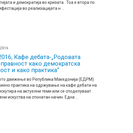
ијата и демократија во кризата. Тоа е втора по
фестација во реализацијата н ...
 2016
.2016, Кафе дебата-„Родовата
правност како демократска
ост и како практика“
ото движење во Република Македонија (ЕДРМ)
виено практика на одржување на кафе дебати на
искутира на актуелни теми или се споделуваат
ни искуства на спонатан начин. Една ...